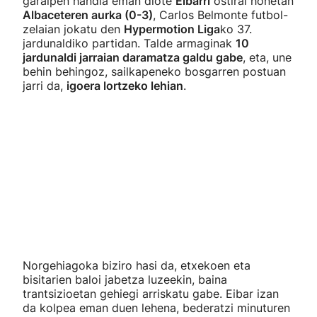
garaipen handia eman diote
Eibarri
ostiral honetan
Albaceteren aurka (0-3)
, Carlos Belmonte futbol-
zelaian jokatu den
Hypermotion Liga
ko 37.
jardunaldiko partidan. Talde armaginak
10
jardunaldi jarraian daramatza galdu gabe
, eta, une
behin behingoz, sailkapeneko bosgarren postuan
jarri da,
igoera lortzeko lehian
.
Norgehiagoka biziro hasi da, etxekoen eta
bisitarien baloi jabetza luzeekin, baina
trantsizioetan gehiegi arriskatu gabe. Eibar izan
da kolpea eman duen lehena, bederatzi minuturen