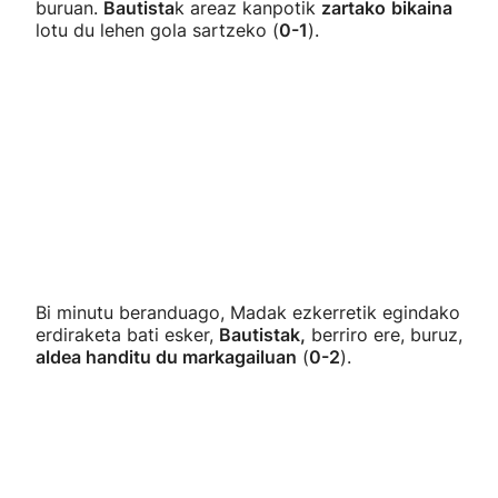
buruan.
Bautista
k areaz kanpotik
zartako
bikaina
lotu du lehen gola sartzeko (
0-1
).
Bi minutu beranduago, Madak ezkerretik egindako
erdiraketa bati esker,
Bautistak,
berriro ere, buruz,
aldea handitu du markagailuan
(
0-2
).