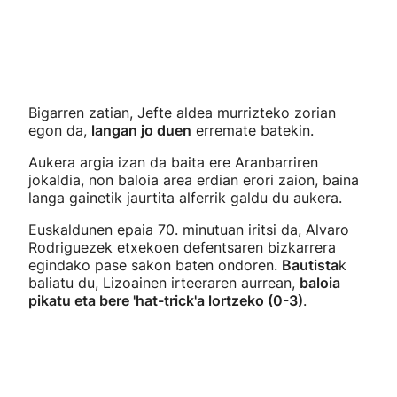
Bigarren zatian, Jefte aldea murrizteko zorian
egon da,
langan jo duen
erremate batekin.
Aukera argia izan da baita ere Aranbarriren
jokaldia, non baloia area erdian erori zaion, baina
langa gainetik jaurtita alferrik galdu du aukera.
Euskaldunen epaia 70. minutuan iritsi da, Alvaro
Rodriguezek etxekoen defentsaren bizkarrera
egindako pase sakon baten ondoren.
Bautista
k
baliatu du, Lizoainen irteeraren aurrean,
baloia
pikatu eta bere 'hat-trick'a lortzeko (0-3)
.