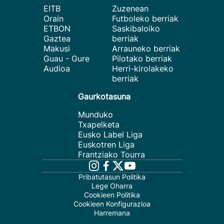
EITB
Zuzenean
Orain
Futboleko berriak
ETBON
Saskibaloiko
Gaztea
berriak
Makusi
Arrauneko berriak
Guau - Gure
Pilotako berriak
Audioa
Herri-kirolakeko
berriak
Gaurkotasuna
Munduko
Txapelketa
Eusko Label Liga
Euskotren Liga
Frantziako Tourra
Pribatutasun Politika
Lege Oharra
Cookieen Politika
Cookieen Konfigurazioa
Harremana