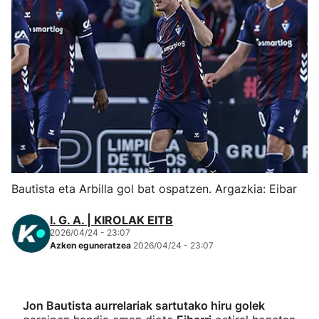
Herri-kirolak
Eskubaloia
Kirolak 360
Atletismoa
Mendi-lasterketak
Bautista eta Arbilla gol bat ospatzen. Argazkia: Eibar
Kirol gehiago
I. G. A. | KIROLAK EITB
2026/04/24 - 23:07
Azken eguneratzea
2026/04/24 - 23:07
"Helmuga"
Jon Bautista aurrelariak sartutako hiru golek