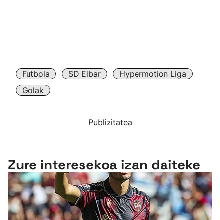
Futbola
SD Eibar
Hypermotion Liga
Golak
Publizitatea
Zure interesekoa izan daiteke