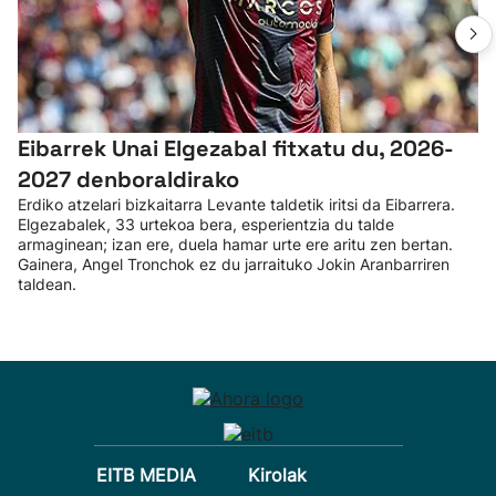
Eibarrek Unai Elgezabal fitxatu du, 2026-
2027 denboraldirako
Erdiko atzelari bizkaitarra Levante taldetik iritsi da Eibarrera.
Elgezabalek, 33 urtekoa bera, esperientzia du talde
armaginean; izan ere, duela hamar urte ere aritu zen bertan.
Gainera, Angel Tronchok ez du jarraituko Jokin Aranbarriren
taldean.
EITB MEDIA
Kirolak