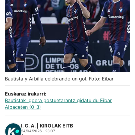
Herri-kirolak
Balonmano
Kirolak 360
Atletismo
Carreras de montaña
Bautista y Arbilla celebrando un gol. Foto: Eibar
Más deportes
Euskaraz irakurri:
Bautistak igoera postuetarantz gidatu du Eibar
Albaceten (0-3)
"Helmuga"
I. G. A. | KIROLAK EITB
24/04/2026 - 23:07