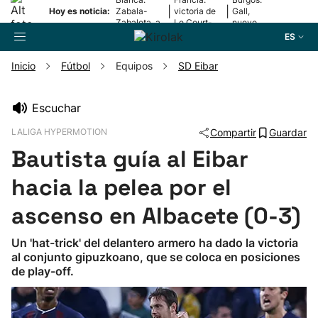
|
|
Hoy es noticia:
Zabala-
victoria de
Gall,
Zabaleta, a
Le Court-
nuevo
la final
Pienaar
líder
ES
Inicio
Fútbol
Equipos
SD Eibar
Buscador
Escuchar
LALIGA HYPERMOTION
Compartir
Guardar
Fútbol
Bautista guía al Eibar
Pelota
hacia la pelea por el
ascenso en Albacete (0-3)
Remo
Un 'hat-trick' del delantero armero ha dado la victoria
al conjunto gipuzkoano, que se coloca en posiciones
Baloncesto
de play-off.
Ciclismo