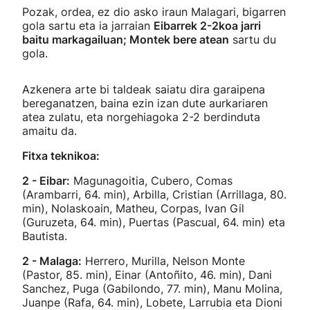
Pozak, ordea, ez dio asko iraun Malagari, bigarren
gola sartu eta ia jarraian
Eibarrek 2-2koa jarri
baitu markagailuan; Montek bere atean
sartu du
gola.
Azkenera arte bi taldeak saiatu dira garaipena
bereganatzen, baina ezin izan dute aurkariaren
atea zulatu, eta norgehiagoka 2-2 berdinduta
amaitu da.
Fitxa teknikoa:
2 - Eibar:
Magunagoitia, Cubero, Comas
(Arambarri, 64. min), Arbilla, Cristian (Arrillaga, 80.
min), Nolaskoain, Matheu, Corpas, Ivan Gil
(Guruzeta, 64. min), Puertas (Pascual, 64. min) eta
Bautista.
2 - Malaga:
Herrero, Murilla, Nelson Monte
(Pastor, 85. min), Einar (Antoñito, 46. min), Dani
Sanchez, Puga (Gabilondo, 77. min), Manu Molina,
Juanpe (Rafa, 64. min), Lobete, Larrubia eta Dioni