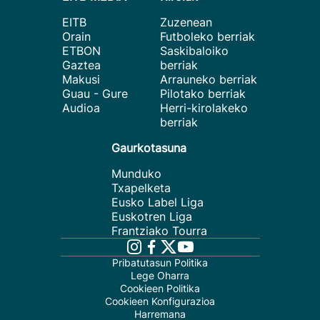
EITB
Zuzenean
Orain
Futboleko berriak
ETBON
Saskibaloiko
Gaztea
berriak
Makusi
Arrauneko berriak
Guau - Gure
Pilotako berriak
Audioa
Herri-kirolakeko
berriak
Gaurkotasuna
Munduko
Txapelketa
Eusko Label Liga
Euskotren Liga
Frantziako Tourra
Pribatutasun Politika
Lege Oharra
Cookieen Politika
Cookieen Konfigurazioa
Harremana