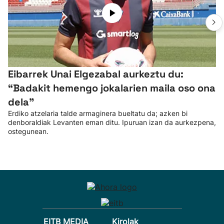
Eibarrek Unai Elgezabal aurkeztu du:
“Badakit hemengo jokalarien maila oso ona
dela”
Erdiko atzelaria talde armaginera bueltatu da; azken bi
denboraldiak Levanten eman ditu. Ipuruan izan da aurkezpena,
ostegunean.
EITB MEDIA
Kirolak