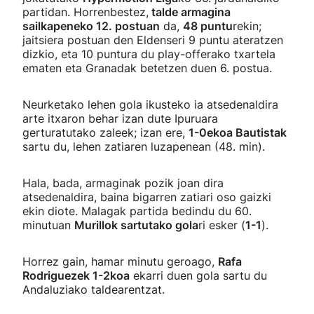
partidan. Horrenbestez,
talde armagina
sailkapeneko 12. postuan
da,
48 puntu
rekin;
jaitsiera postuan den Eldenseri 9 puntu ateratzen
dizkio, eta 10 puntura du play-offerako txartela
ematen eta Granadak betetzen duen 6. postua.
Neurketako lehen gola ikusteko ia atsedenaldira
arte itxaron behar izan dute Ipuruara
gerturatutako zaleek; izan ere,
1-0ekoa Bautistak
sartu du, lehen zatiaren luzapenean (48. min).
Hala, bada, armaginak pozik joan dira
atsedenaldira, baina bigarren zatiari oso gaizki
ekin diote. Malagak partida bedindu du 60.
minutuan
Murillok sartutako gola
ri esker (
1-1
).
Horrez gain, hamar minutu geroago,
Rafa
Rodriguezek 1-2koa
ekarri duen gola sartu du
Andaluziako taldearentzat.