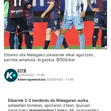
Herri-kirolak
Eskubaloia
Kirolak 360
Atletismoa
Eibarko eta Malagako jokalariak elkar agurtzen,
partida amaituta. Argazkia: @SDEibar
Mendi-lasterketak
EITB
Kirol gehiago
2025/04/22 - 11:46
Azken eguneratzea
2025/04/22 - 11:46
"Helmuga"
Eibarrek 2-2 berdindu du Malagaren aurka
,
astelehen honetan, apirilaren 21ean, Ipuruan
jokatutako
Hypermotion Liga
ko 36. jardunaldiko