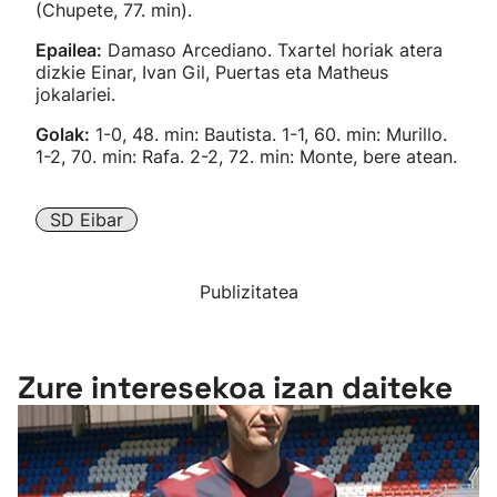
(Chupete, 77. min).
Epailea:
Damaso Arcediano. Txartel horiak atera
dizkie Einar, Ivan Gil, Puertas eta Matheus
jokalariei.
Golak:
1-0, 48. min: Bautista. 1-1, 60. min: Murillo.
1-2, 70. min: Rafa. 2-2, 72. min: Monte, bere atean.
SD Eibar
Publizitatea
Zure interesekoa izan daiteke