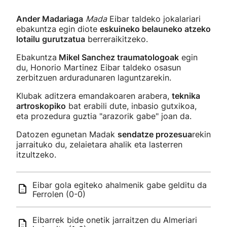
Ander Madariaga
Mada
Eibar taldeko jokalariari
ebakuntza egin diote
eskuineko belauneko atzeko
lotailu gurutzatua
berreraikitzeko.
Ebakuntza
Mikel Sanchez traumatologoak
egin
du, Honorio Martinez Eibar taldeko osasun
zerbitzuen arduradunaren laguntzarekin.
Klubak aditzera emandakoaren arabera,
teknika
artroskopiko
bat erabili dute, inbasio gutxikoa,
eta prozedura guztia "arazorik gabe" joan da.
Datozen egunetan Madak
sendatze prozesua
rekin
jarraituko du, zelaietara ahalik eta lasterren
itzultzeko.
Eibar gola egiteko ahalmenik gabe gelditu da
Ferrolen (0-0)
Eibarrek bide onetik jarraitzen du Almeriari