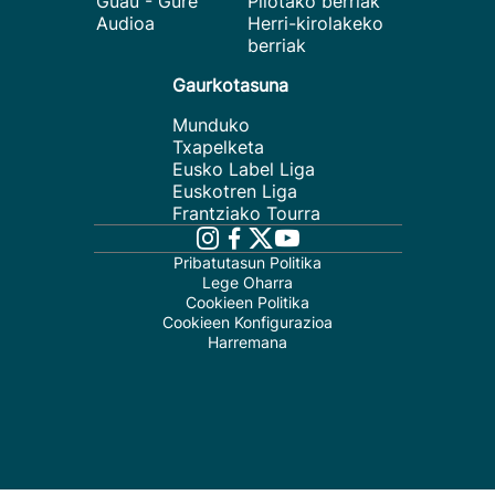
Guau - Gure
Pilotako berriak
Audioa
Herri-kirolakeko
berriak
Gaurkotasuna
Munduko
Txapelketa
Eusko Label Liga
Euskotren Liga
Frantziako Tourra
Pribatutasun Politika
Lege Oharra
Cookieen Politika
Cookieen Konfigurazioa
Harremana