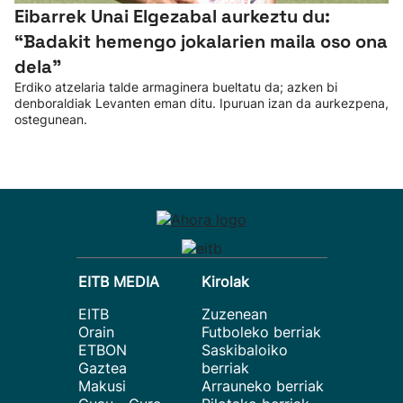
Eibarrek Unai Elgezabal aurkeztu du:
“Badakit hemengo jokalarien maila oso ona
dela”
Erdiko atzelaria talde armaginera bueltatu da; azken bi
denboraldiak Levanten eman ditu. Ipuruan izan da aurkezpena,
ostegunean.
EITB MEDIA
Kirolak
EITB
Zuzenean
Orain
Futboleko berriak
ETBON
Saskibaloiko
Gaztea
berriak
Makusi
Arrauneko berriak