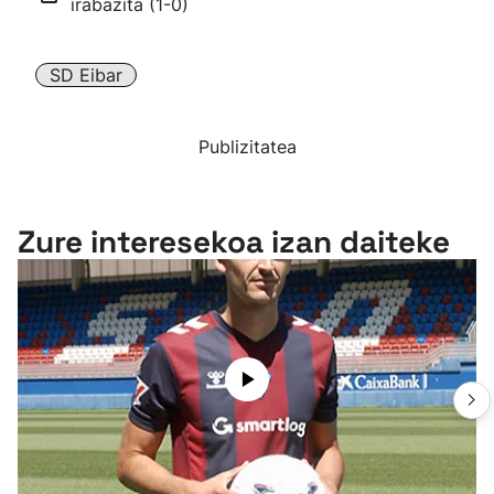
irabazita (1-0)
SD Eibar
Publizitatea
Zure interesekoa izan daiteke