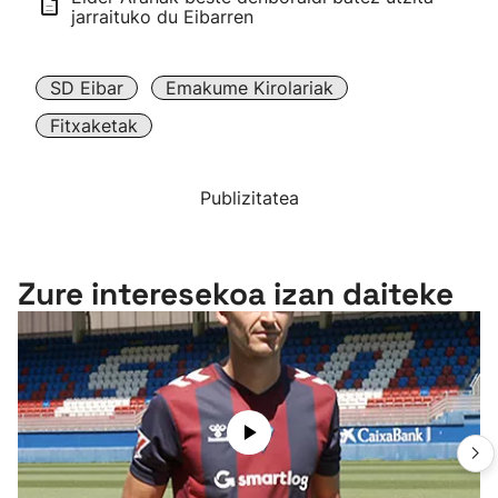
jarraituko du Eibarren
SD Eibar
Emakume Kirolariak
Fitxaketak
Publizitatea
Zure interesekoa izan daiteke