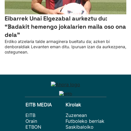
Eibarrek Unai Elgezabal aurkeztu du:
“Badakit hemengo jokalarien maila oso ona
dela”
Erdiko atzelaria talde armaginera bueltatu da; azken bi
denboraldiak Levanten eman ditu. Ipuruan izan da aurkezpena,
ostegunean.
EITB MEDIA
Kirolak
EITB
Zuzenean
Orain
Futboleko berriak
ETBON
Saskibaloiko