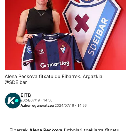
Herri-kirolak
Eskubaloia
Kirolak 360
Atletismoa
Mendi-lasterketak
Alena Peckova fitxatu du Eibarrek. Argazkia:
@SDEibar
Kirol gehiago
EITB
2024/07/19 - 14:56
"Helmuga"
Azken eguneratzea
2024/07/19 - 14:56
Eibarrek
Alena Peckova
futbolari txekiarra fitxatu