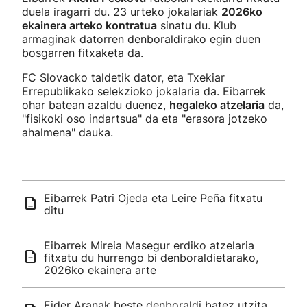
duela iragarri du. 23 urteko jokalariak
2026ko
ekainera arteko kontratua
sinatu du. Klub
armaginak datorren denboraldirako egin duen
bosgarren fitxaketa da.
FC Slovacko taldetik dator, eta Txekiar
Errepublikako selekzioko jokalaria da. Eibarrek
ohar batean azaldu duenez,
hegaleko atzelaria
da,
"fisikoki oso indartsua" da eta "erasora jotzeko
ahalmena" dauka.
Eibarrek Patri Ojeda eta Leire Peña fitxatu
ditu
Eibarrek Mireia Masegur erdiko atzelaria
fitxatu du hurrengo bi denboraldietarako,
2026ko ekainera arte
Eider Aranak beste denboraldi batez utzita