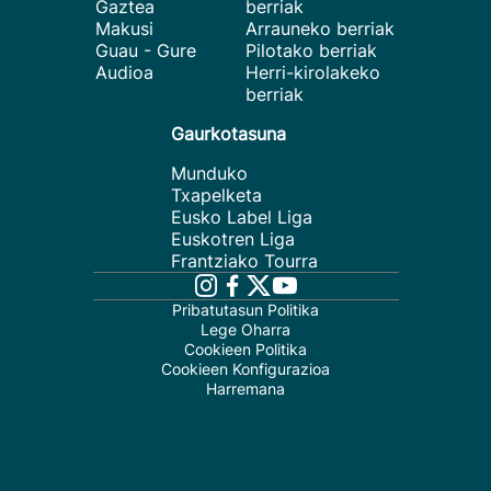
Gaztea
berriak
Makusi
Arrauneko berriak
Guau - Gure
Pilotako berriak
Audioa
Herri-kirolakeko
berriak
Gaurkotasuna
Munduko
Txapelketa
Eusko Label Liga
Euskotren Liga
Frantziako Tourra
Pribatutasun Politika
Lege Oharra
Cookieen Politika
Cookieen Konfigurazioa
Harremana