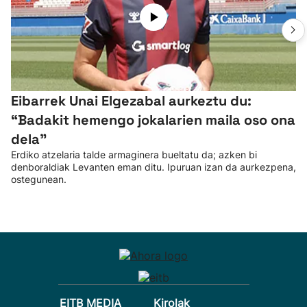
Eibarrek Unai Elgezabal aurkeztu du:
“Badakit hemengo jokalarien maila oso ona
dela”
Erdiko atzelaria talde armaginera bueltatu da; azken bi
denboraldiak Levanten eman ditu. Ipuruan izan da aurkezpena,
ostegunean.
EITB MEDIA
Kirolak