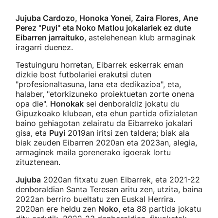
Jujuba Cardozo, Honoka Yonei, Zaira Flores, Ane
Perez "Puyi" eta Noko Matlou jokalariek ez dute
Eibarren jarraituko
, astelehenean klub armaginak
iragarri duenez.
Testuinguru horretan, Eibarrek eskerrak eman
dizkie bost futbolariei erakutsi duten
"profesionaltasuna, lana eta dedikazioa", eta,
halaber, "etorkizuneko proiektuetan zorte onena
opa die".
Honokak
sei denboraldiz jokatu du
Gipuzkoako klubean, eta ehun partida ofizialetan
baino gehiagotan zelairatu da Eibarreko jokalari
gisa, eta
Puyi
2019an iritsi zen taldera; biak ala
biak zeuden Eibarren 2020an eta 2023an, alegia,
armaginek maila gorenerako igoerak lortu
zituztenean.
Jujuba
2020an fitxatu zuen Eibarrek, eta 2021-22
denboraldian Santa Teresan aritu zen, utzita, baina
2022an berriro bueltatu zen Euskal Herrira.
2020an ere heldu zen
Noko
, eta 88 partida jokatu