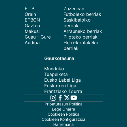
EITB
Zuzenean
Orain
Futboleko berriak
ETBON
Saskibaloiko
Gaztea
berriak
Makusi
Arrauneko berriak
Guau - Gure
Pilotako berriak
Audioa
Herri-kirolakeko
berriak
Gaurkotasuna
Munduko
Txapelketa
Eusko Label Liga
Euskotren Liga
Frantziako Tourra
Pribatutasun Politika
Lege Oharra
Cookieen Politika
Cookieen Konfigurazioa
Harremana