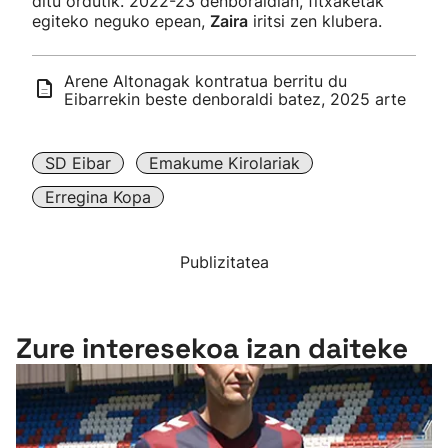
ditu ordutik. 2022-23 denboraldian, fitxaketak
egiteko neguko epean,
Zaira
iritsi zen klubera.
Arene Altonagak kontratua berritu du
Eibarrekin beste denboraldi batez, 2025 arte
SD Eibar
Emakume Kirolariak
Erregina Kopa
Publizitatea
Zure interesekoa izan daiteke