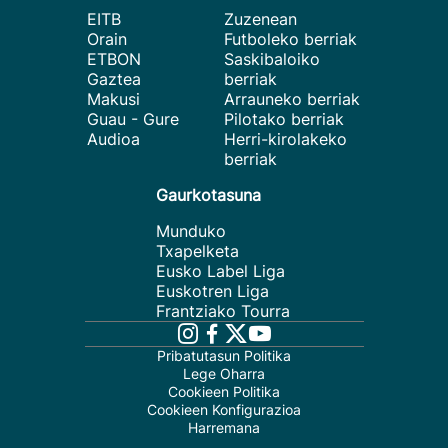
EITB
Zuzenean
Orain
Futboleko berriak
ETBON
Saskibaloiko
Gaztea
berriak
Makusi
Arrauneko berriak
Guau - Gure
Pilotako berriak
Audioa
Herri-kirolakeko
berriak
Gaurkotasuna
Munduko
Txapelketa
Eusko Label Liga
Euskotren Liga
Frantziako Tourra
Pribatutasun Politika
Lege Oharra
Cookieen Politika
Cookieen Konfigurazioa
Harremana