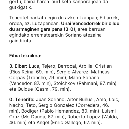
gertu, baina haren jaurtiketa kanpora joan da
gutxigatik.
Tenerifel barkatu egin du azken txanpan; Eibarrek,
ordea, ez. Luzapenean,
Unai Vencedorrek biribildu
du armaginen garaipena (3-0)
, area barruan
egindako errematearekin Soriano atezaina
gaindituta.
Fitxa teknikoa:
3. Eibar:
Luca, Tejero, Berrocal, Arbilla, Cristian
(Rios Reina, 69. min), Sergio Alvarez, Matheus,
Corpas (Troncho, 79. min), Mario Soriano
(Vencedor, 87. min), Stoichkov (Rahmani, 87. min)
eta Quique (Qasmi, 79. min).
0. Tenerife:
Juan Soriano, Aitor Buñuel, Amo, Loic,
Nacho, Teto, Sergio Gonzalez (Corredera, 46.
min), Bodiger (Pablo Hernandez, 80. min), Luismi
Cruz (Mo Dauda, 67. min), Roberto Lopez (Waldo,
46. min) eta Angel (Enric Gallego, 67. min).