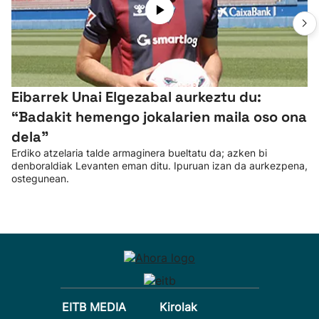
Eibarrek Unai Elgezabal aurkeztu du:
“Badakit hemengo jokalarien maila oso ona
dela”
Erdiko atzelaria talde armaginera bueltatu da; azken bi
denboraldiak Levanten eman ditu. Ipuruan izan da aurkezpena,
ostegunean.
EITB MEDIA
Kirolak