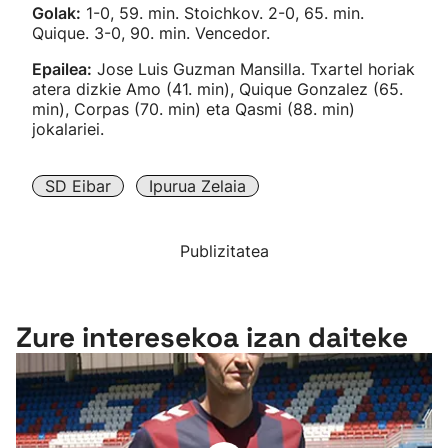
Golak:
1-0, 59. min. Stoichkov. 2-0, 65. min.
Quique. 3-0, 90. min. Vencedor.
Epailea:
Jose Luis Guzman Mansilla. Txartel horiak
atera dizkie Amo (41. min), Quique Gonzalez (65.
min), Corpas (70. min) eta Qasmi (88. min)
jokalariei.
SD Eibar
Ipurua Zelaia
Publizitatea
Zure interesekoa izan daiteke