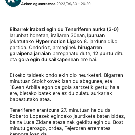
Azken eguneratzea
2023/09/30 - 20:29
Eibarrek irabazi egin du Teneriferen aurka (3-0)
larunbat honetan, irailaren 30ean,
Ipuruan
jokatutako
Hypermotion Liga
ko 8. jardunaldiko
partida. Ondorioz, armaginek
hirugarren
garaipena jarraian
bereganatu dute,
12 puntu
ditu
eta
gora egin du sailkapenean
ere bai.
Etxeko taldeak ondo ekin dio neurketari. Bigarren
minutuan Stoichkovek izan du abagunea, eta
18.ean Arbilla egon da gola sartzetik gertu; hala
ere, bietako batek ere ez du zulatu aurkariak
babestutako atea.
Teneriferen erantzuna 27. minutuan heldu da
Roberto Lopezek egindako jaurtiketa baten bidez,
baina Luca Zidane atezainak gelditu egin du. Bost
minutu geroago, ordea, Tejeroren errematea
kanpora joan da.