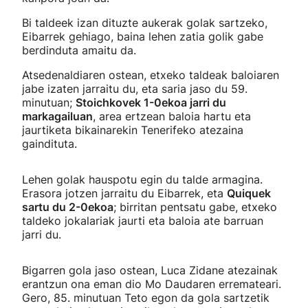
Bi taldeek izan dituzte aukerak golak sartzeko,
Eibarrek gehiago, baina lehen zatia golik gabe
berdinduta amaitu da.
Atsedenaldiaren ostean, etxeko taldeak baloiaren
jabe izaten jarraitu du, eta saria jaso du 59.
minutuan;
Stoichkovek 1-0ekoa jarri du
markagailuan
, area ertzean baloia hartu eta
jaurtiketa bikainarekin Tenerifeko atezaina
gaindituta.
Lehen golak hauspotu egin du talde armagina.
Erasora jotzen jarraitu du Eibarrek, eta
Quiquek
sartu du 2-0ekoa
; birritan pentsatu gabe, etxeko
taldeko jokalariak jaurti eta baloia ate barruan
jarri du.
Bigarren gola jaso ostean, Luca Zidane atezainak
erantzun ona eman dio Mo Daudaren erremateari.
Gero, 85. minutuan Teto egon da gola sartzetik