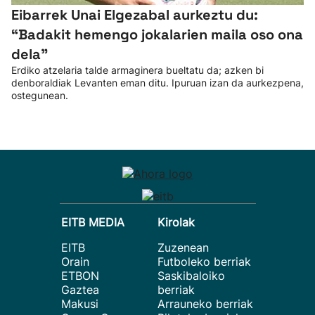
Eibarrek Unai Elgezabal aurkeztu du:
“Badakit hemengo jokalarien maila oso ona
dela”
Erdiko atzelaria talde armaginera bueltatu da; azken bi
denboraldiak Levanten eman ditu. Ipuruan izan da aurkezpena,
ostegunean.
EITB MEDIA
Kirolak
EITB
Zuzenean
Orain
Futboleko berriak
ETBON
Saskibaloiko
Gaztea
berriak
Makusi
Arrauneko berriak