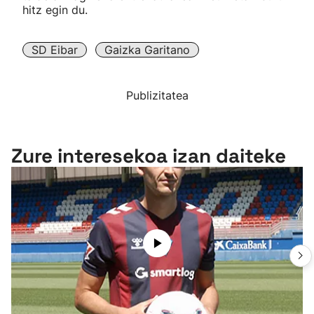
hitz egin du.
SD Eibar
Gaizka Garitano
Publizitatea
Zure interesekoa izan daiteke