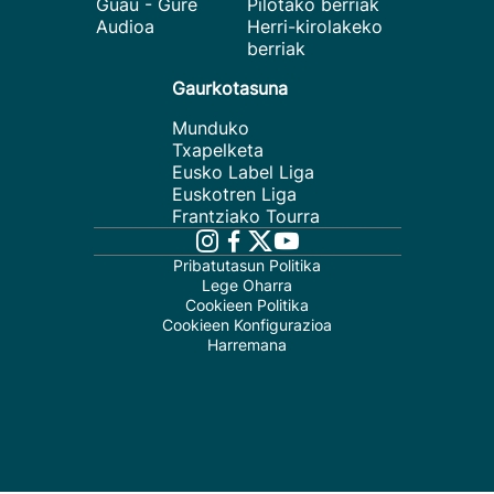
Guau - Gure
Pilotako berriak
Audioa
Herri-kirolakeko
berriak
Gaurkotasuna
Munduko
Txapelketa
Eusko Label Liga
Euskotren Liga
Frantziako Tourra
Pribatutasun Politika
Lege Oharra
Cookieen Politika
Cookieen Konfigurazioa
Harremana