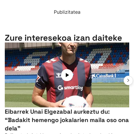
Publizitatea
Zure interesekoa izan daiteke
Eibarrek Unai Elgezabal aurkeztu du:
“Badakit hemengo jokalarien maila oso ona
dela”