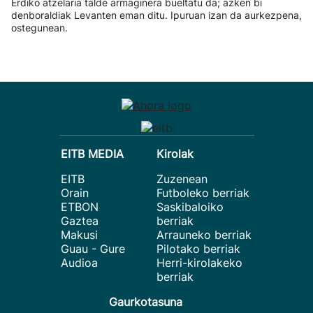
Erdiko atzelaria talde armaginera bueltatu da; azken bi
denboraldiak Levanten eman ditu. Ipuruan izan da aurkezpena,
ostegunean.
EITB MEDIA
Kirolak
EITB
Zuzenean
Orain
Futboleko berriak
ETBON
Saskibaloiko
Gaztea
berriak
Makusi
Arrauneko berriak
Guau - Gure
Pilotako berriak
Audioa
Herri-kirolakeko
berriak
Gaurkotasuna