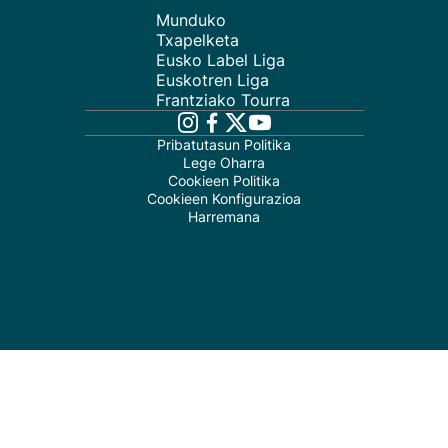
Munduko
Txapelketa
Eusko Label Liga
Euskotren Liga
Frantziako Tourra
Pribatutasun Politika
Lege Oharra
Cookieen Politika
Cookieen Konfigurazioa
Harremana