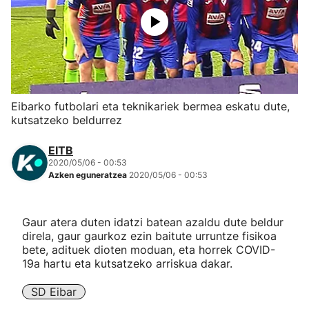
Herri-kirolak
Eskubaloia
Kirolak 360
Eibarko futbolari eta teknikariek bermea eskatu dute,
kutsatzeko beldurrez
Atletismoa
EITB
2020/05/06 - 00:53
Mendi-lasterketak
Azken eguneratzea
2020/05/06 - 00:53
Kirol gehiago
Gaur atera duten idatzi batean azaldu dute beldur
direla, gaur gaurkoz ezin baitute urruntze fisikoa
"Helmuga"
bete, adituek dioten moduan, eta horrek COVID-
19a hartu eta kutsatzeko arriskua dakar.
SD Eibar