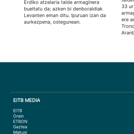
Erdiko atzelaria talde armaginera
33 ur
bueltatu da; azken bi denboraldiak
armag
Levanten eman ditu. Ipuruan izan da
ere a
aurkezpena, ostegunean.
Tronc
Aranb
EITB MEDIA
EITB
Orain
ETBON
Gaztea
Makusi