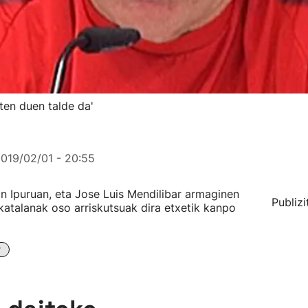
ten duen talde da'
019/02/01 - 20:55
n Ipuruan, eta Jose Luis Mendilibar armaginen
Publizi
katalanak oso arriskutsuak dira etxetik kanpo
r