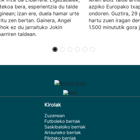
tekoa bera, esperientzia du talde
azpiko Europako txap
inean; izan ere, duela hamar urte
ondoren. Guztira, 29 
ritu zen bertan. Gainera, Angel
hartu zuen iragan den
hok ez du jarraituko Jokin
1.500 minututik gora 
arriren taldean.
Kirolak
Zuzenean
Futboleko berriak
Saskibaloiko berriak
Arrauneko berriak
Pilotako berriak