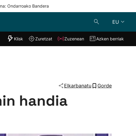
una: Ondarroako Bandera
EU
"Helmuga"
Klisk
Zuretzat
Zuzenean
Azken berriak
Klisk
Zuzenean
o
Zuretzat
Azken berria
Elkarbanatu
Gorde
min handia