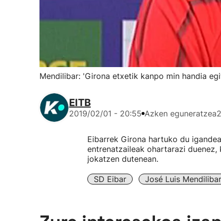
Mendilibar: 'Girona etxetik kanpo min handia egi
EITB
2019/02/01 - 20:55
Azken eguneratzea
2
Eibarrek Girona hartuko du igandea
entrenatzaileak ohartarazi duenez, 
jokatzen dutenean.
SD Eibar
José Luis Mendiliba