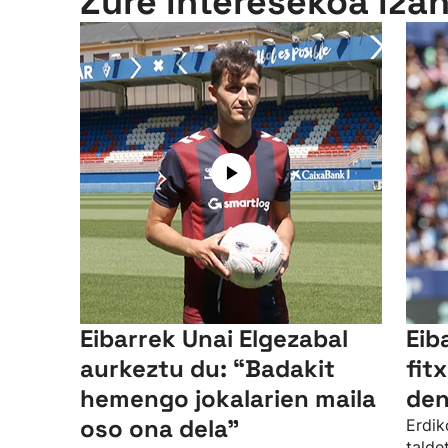
Zure interesekoa iza
Eibarrek Unai Elgezabal
Eib
aurkeztu du: “Badakit
fit
hemengo jokalarien maila
den
oso ona dela”
Erdik
talde