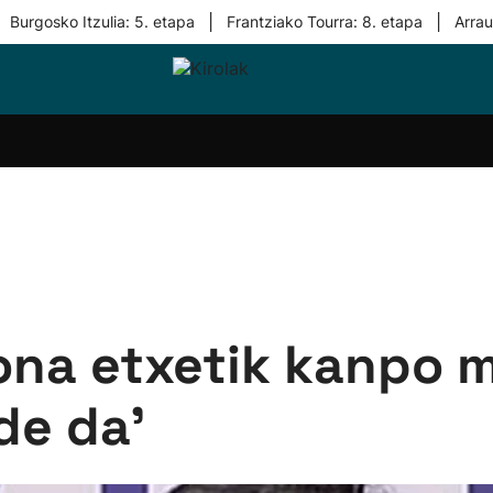
|
|
Burgosko Itzulia: 5. etapa
Frantziako Tourra: 8. etapa
Arra
i-
Eskubaloia
Kirolak
Atletismoa
Mendi-
Kirol
lak
360
lasterketak
gehiag
Taldeak
olaritza
Lehiaketak
Zuzenean
i-
Kirol-
tzea
bideoak
l Herri
tira
rona etxetik kanpo 
de da'