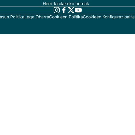
Herri-kirolakeko berriak
asun Politika
Lege Oharra
Cookieen Politika
Cookieen Konfigurazioa
Ha