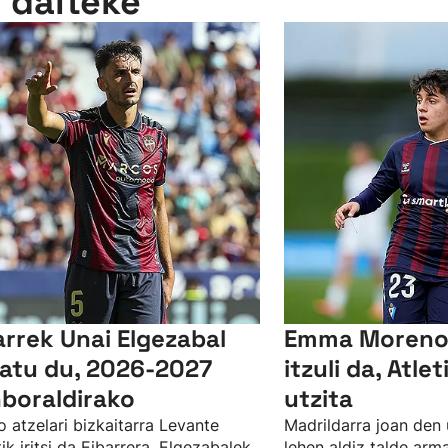
n daiteke
arrek Unai Elgezabal
Emma Moreno 
xatu du, 2026-2027
itzuli da, Atle
boraldirako
utzita
o atzelari bizkaitarra Levante
Madrildarra joan den u
tik iritsi da Eibarrera. Elgezabalek,
lehen aldiz talde arm