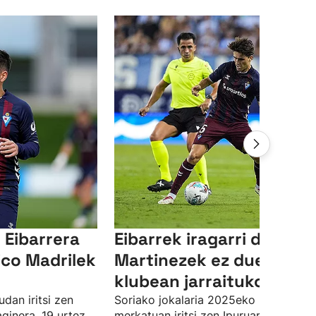
Eibarrera
Eibarrek iragarri du Javi
tico Madrilek
Martinezek ez duela
klubean jarraituko
dan iritsi zen
Soriako jokalaria 2025eko neguko
aginera, 19 urtez
merkatuan iritsi zen Ipuruara,