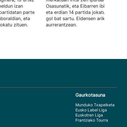
eldun izan
Osasunatik, eta Eibarren ibili den urte
partidatan parte
eta erdian 14 partida jokatu ditu, eta
boraldian, eta
gol bat sartu. Eldensen ariko da
jokatu zituen.
aurrerantzean.
Gaurkotasuna
Munduko Txapelketa
Eusko Label Liga
Euskotren Liga
Frantziako Tourra