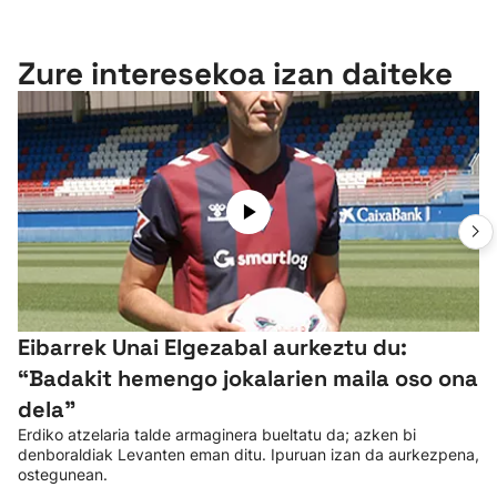
Zure interesekoa izan daiteke
Eibarrek Unai Elgezabal aurkeztu du:
“Badakit hemengo jokalarien maila oso ona
dela”
Erdiko atzelaria talde armaginera bueltatu da; azken bi
denboraldiak Levanten eman ditu. Ipuruan izan da aurkezpena,
ostegunean.