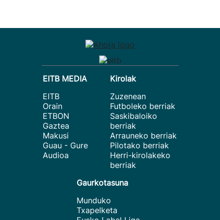
EITB MEDIA
Kirolak
EITB
Zuzenean
Orain
Futboleko berriak
ETBON
Saskibaloiko
Gaztea
berriak
Makusi
Arrauneko berriak
Guau - Gure
Pilotako berriak
Audioa
Herri-kirolakeko
berriak
Gaurkotasuna
Munduko
Txapelketa