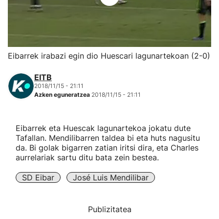
Herri-kirolak
Eskubaloia
Eibarrek irabazi egin dio Huescari lagunartekoan (2-0)
Kirolak 360
EITB
2018/11/15 - 21:11
Azken eguneratzea
2018/11/15 - 21:11
Atletismoa
Mendi-lasterketak
Eibarrek eta Huescak lagunartekoa jokatu dute
Tafallan. Mendilibarren taldea bi eta huts nagusitu
da. Bi golak bigarren zatian iritsi dira, eta Charles
Kirol gehiago
aurrelariak sartu ditu bata zein bestea.
"Helmuga"
SD Eibar
José Luis Mendilibar
Publizitatea