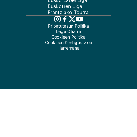
Eusko Label Liga
Euskotren Liga
Frantziako Tourra
Pribatutasun Politika
Lege Oharra
Cookieen Politika
Cookieen Konfigurazioa
Harremana