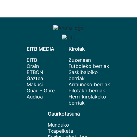
EITB MEDIA
Kirolak
EITB
Zuzenean
Orain
Futboleko berriak
ETBON
Saskibaloiko
Gaztea
berriak
Makusi
Arrauneko berriak
Guau - Gure
Pilotako berriak
Audioa
Herri-kirolakeko
berriak
Gaurkotasuna
Munduko
Txapelketa