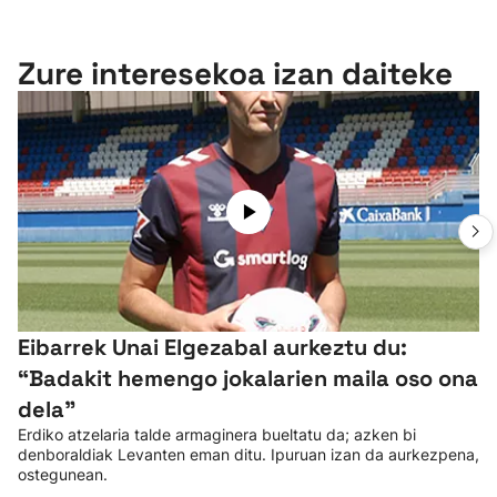
Zure interesekoa izan daiteke
Eibarrek Unai Elgezabal aurkeztu du:
“Badakit hemengo jokalarien maila oso ona
dela”
Erdiko atzelaria talde armaginera bueltatu da; azken bi
denboraldiak Levanten eman ditu. Ipuruan izan da aurkezpena,
ostegunean.