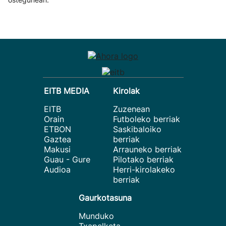
EITB MEDIA
Kirolak
EITB
Zuzenean
Orain
Futboleko berriak
ETBON
Saskibaloiko
Gaztea
berriak
Makusi
Arrauneko berriak
Guau - Gure
Pilotako berriak
Audioa
Herri-kirolakeko
berriak
Gaurkotasuna
Munduko