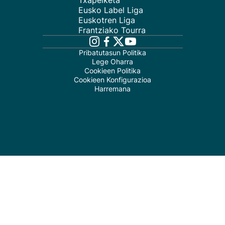
Txapelketa
Eusko Label Liga
Euskotren Liga
Frantziako Tourra
Pribatutasun Politika
Lege Oharra
Cookieen Politika
Cookieen Konfigurazioa
Harremana