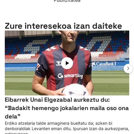
Publizitatea
Zure interesekoa izan daiteke
Eibarrek Unai Elgezabal aurkeztu du:
“Badakit hemengo jokalarien maila oso ona
dela”
Erdiko atzelaria talde armaginera bueltatu da; azken bi
denboraldiak Levanten eman ditu. Ipuruan izan da aurkezpena,
ostegunean.