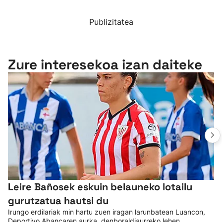
Publizitatea
Zure interesekoa izan daiteke
Leire Bañosek eskuin belauneko lotailu
gurutzatua hautsi du
Irungo erdilariak min hartu zuen iragan larunbatean Luancon,
Deportivo Abancaren aurka, denboraldiaurreko lehen