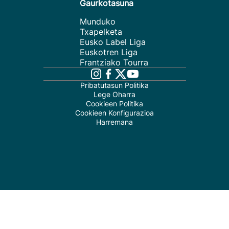
Gaurkotasuna
Munduko
Txapelketa
Eusko Label Liga
Euskotren Liga
Frantziako Tourra
Pribatutasun Politika
Lege Oharra
Cookieen Politika
Cookieen Konfigurazioa
Harremana