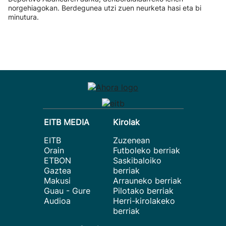
norgehiagokan. Berdegunea utzi zuen neurketa hasi eta bi
minutura.
EITB MEDIA
Kirolak
EITB
Zuzenean
Orain
Futboleko berriak
ETBON
Saskibaloiko
Gaztea
berriak
Makusi
Arrauneko berriak
Guau - Gure
Pilotako berriak
Audioa
Herri-kirolakeko
berriak