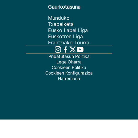
Gaurkotasuna
Munduko
Txapelketa
Eusko Label Liga
Euskotren Liga
Frantziako Tourra
Pribatutasun Politika
Lege Oharra
Cookieen Politika
Cookieen Konfigurazioa
Harremana