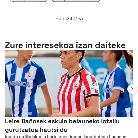
Publizitatea
Zure interesekoa izan daiteke
Leire Bañosek eskuin belauneko lotailu
gurutzatua hautsi du
Irungo erdilariak min hartu zuen iragan larunbatean Luancon,