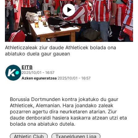
Herri-kirolak
Eskubaloia
Kirolak 360
Athleticzaleak ziur daude Athleticek bolada ona
abiatuko duela gaur gauean
Atletismoa
EITB
2025/10/01 - 16:57
Mendi-lasterketak
Azken eguneratzea
2025/10/01 - 16:57
Kirol gehiago
Borussia Dortmunden kontra jokatuko du gaur
Athleticek, Alemanian. Hara joandako zaleak
"Helmuga"
pozarren agertu dira neurketaren atarian. Ziur
daude denboraldi hasiera kaskarra atzean utzi eta
bolada ona abiatuko dutela.
Athletic Club
Txapeldunen Liga