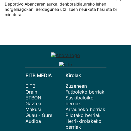
Deportivo Abancaren aurka, denboraldiaurreko lehen
norgehiagokan. Berdegunea utzi zuen neurketa hasi eta bi
minutura.
EITB MEDIA
Kirolak
EITB
Zuzenean
Orain
Futboleko berriak
ETBON
Saskibaloiko
Gaztea
berriak
Makusi
Arrauneko berriak
Guau - Gure
Pilotako berriak
Audioa
Herri-kirolakeko
berriak