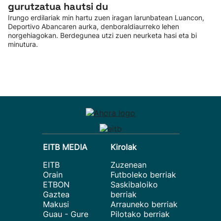
gurutzatua hautsi du
Irungo erdilariak min hartu zuen iragan larunbatean Luancon,
Deportivo Abancaren aurka, denboraldiaurreko lehen
norgehiagokan. Berdegunea utzi zuen neurketa hasi eta bi
minutura.
EITB MEDIA
Kirolak
EITB
Zuzenean
Orain
Futboleko berriak
ETBON
Saskibaloiko
Gaztea
berriak
Makusi
Arrauneko berriak
Guau - Gure
Pilotako berriak