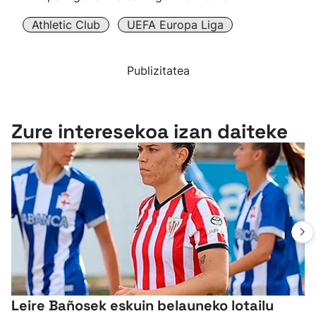
Athletic Club
UEFA Europa Liga
Publizitatea
Zure interesekoa izan daiteke
Leire Bañosek eskuin belauneko lotailu