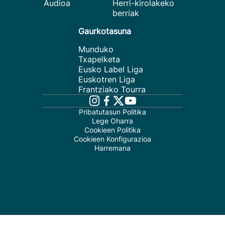
Audioa
Herri-kirolakeko
berriak
Gaurkotasuna
Munduko
Txapelketa
Eusko Label Liga
Euskotren Liga
Frantziako Tourra
Pribatutasun Politika
Lege Oharra
Cookieen Politika
Cookieen Konfigurazioa
Harremana