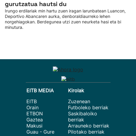
gurutzatua hautsi du
Irungo erdilariak min hartu zuen iragan larunbatean Luancon,
Deportivo Abancaren aurka, denboraldiaurreko lehen
norgehiagokan. Berdegunea utzi zuen neurketa hasi eta bi
minutura.
EITB MEDIA
Kirolak
EITB
Zuzenean
Orain
Futboleko berriak
ETBON
Saskibaloiko
Gaztea
berriak
Makusi
Arrauneko berriak
Guau - Gure
Pilotako berriak