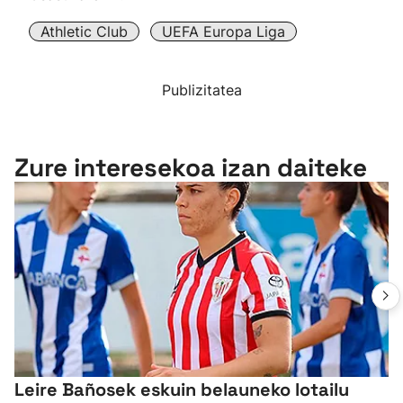
Athletic Club
UEFA Europa Liga
Publizitatea
Zure interesekoa izan daiteke
Leire Bañosek eskuin belauneko lotailu