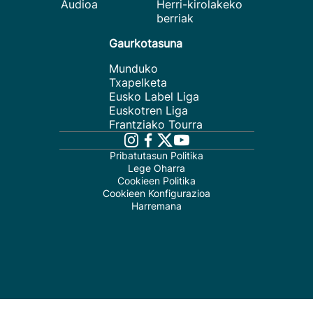
Audioa
Herri-kirolakeko
berriak
Gaurkotasuna
Munduko
Txapelketa
Eusko Label Liga
Euskotren Liga
Frantziako Tourra
Pribatutasun Politika
Lege Oharra
Cookieen Politika
Cookieen Konfigurazioa
Harremana