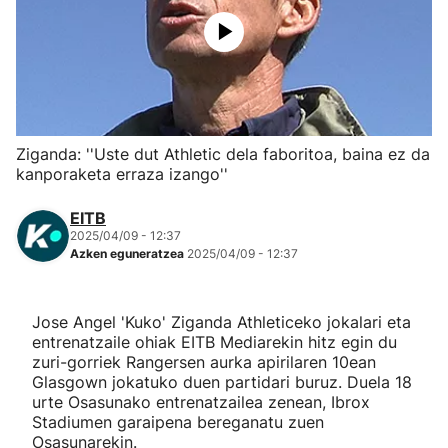
Herri-kirolak
Eskubaloia
Kirolak 360
Ziganda: ''Uste dut Athletic dela faboritoa, baina ez da
kanporaketa erraza izango''
Atletismoa
EITB
2025/04/09 - 12:37
Mendi-lasterketak
Azken eguneratzea
2025/04/09 - 12:37
Kirol gehiago
Jose Angel 'Kuko' Ziganda Athleticeko jokalari eta
entrenatzaile ohiak EITB Mediarekin hitz egin du
"Helmuga"
zuri-gorriek Rangersen aurka apirilaren 10ean
Glasgown jokatuko duen partidari buruz. Duela 18
urte Osasunako entrenatzailea zenean, Ibrox
Stadiumen garaipena bereganatu zuen
Osasunarekin.