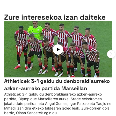
Zure interesekoa izan daiteke
Athleticek 3-1 galdu du denboraldiaurreko
azken-aurreko partida Marseillan
Athleticek 3-1 galdu du denboraldiaurreko azken-aurreko
partida, Olympique Marseillaren aurka. Stade Velodromen
jokatu dute partida, eta Angel Gomes, Igor Paixao eta Tadjidine
Mmadi izan dira etxeko taldearen golegileak. Zuri-gorrien gola,
berriz, Oihan Sancetek egin du.