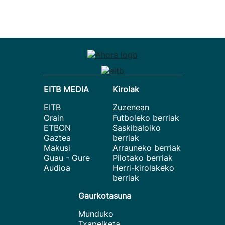
EITB MEDIA
Kirolak
EITB
Zuzenean
Orain
Futboleko berriak
ETBON
Saskibaloiko
Gaztea
berriak
Makusi
Arrauneko berriak
Guau - Gure
Pilotako berriak
Audioa
Herri-kirolakeko
berriak
Gaurkotasuna
Munduko
Txapelketa