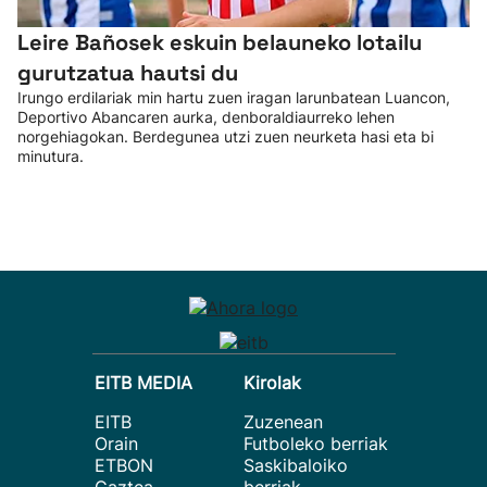
Leire Bañosek eskuin belauneko lotailu
gurutzatua hautsi du
Irungo erdilariak min hartu zuen iragan larunbatean Luancon,
Deportivo Abancaren aurka, denboraldiaurreko lehen
norgehiagokan. Berdegunea utzi zuen neurketa hasi eta bi
minutura.
EITB MEDIA
Kirolak
EITB
Zuzenean
Orain
Futboleko berriak
ETBON
Saskibaloiko