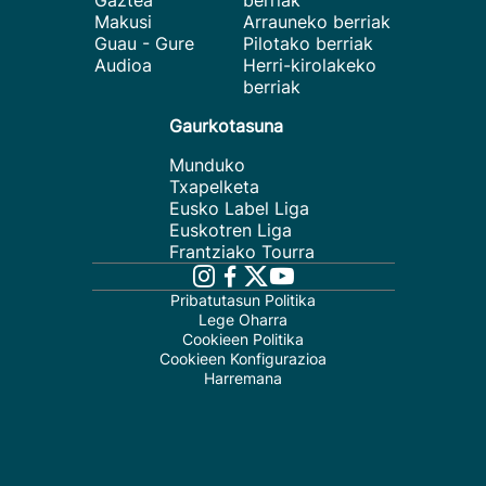
Gaztea
berriak
Makusi
Arrauneko berriak
Guau - Gure
Pilotako berriak
Audioa
Herri-kirolakeko
berriak
Gaurkotasuna
Munduko
Txapelketa
Eusko Label Liga
Euskotren Liga
Frantziako Tourra
Pribatutasun Politika
Lege Oharra
Cookieen Politika
Cookieen Konfigurazioa
Harremana