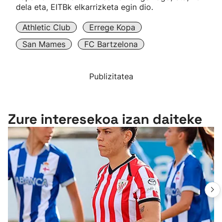
dela eta, EITBk elkarrizketa egin dio.
Athletic Club
Errege Kopa
San Mames
FC Bartzelona
Publizitatea
Zure interesekoa izan daiteke