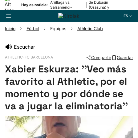
Arrillaga vs.
de Dubasin
|
Hoy es noticia:
Salsamendi-
(Osasuna) y
Bergara y Erasun
Valentini
ES
vs. Gaminde
(Alavés)
Inicio
Fútbol
Equipos
Athletic Club
Buscador
Escuchar
ATHLETIC-FC BARCELONA
Compartir
Guardar
Fútbol
Xabier Eskurza: ''Veo más
Pelota
favorito al Athletic, por el
momento y por dónde se
Remo
va a jugar la eliminatoria''
Baloncesto
Ciclismo