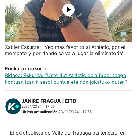
Herri-kirolak
Balonmano
Kirolak 360
Xabier Eskurza: ''Veo más favorito al Athletic, por el
momento y por dónde se va a jugar la eliminatoria''
Atletismo
Euskaraz irakurri:
Bideoa: Eskurza: ''Uste dut Athletic dela faboritoago,
Carreras de montaña
kontuan izanik sasoi puntua eta non jokatuko duten''
Más deportes
JANIRE FRAGUA | EITB
23/01/2024 - 17:55
"Helmuga"
Última actualización
23/01/2024 - 17:55
El exfutbolista de Valle de Trápaga perteneció, en