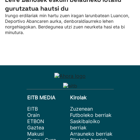
gurutzatua hautsi du
Irungo erdilariak min hartu zuen iragan larunbatean Luancon,
Deportivo Abancaren aurka, denboraldiaurreko lehen
norgehiagokan. Berdegunea utzi zuen neurketa hasi eta bi
minutura.
EITB MEDIA
Kirolak
EITB
Zuzenean
Orain
Futboleko berriak
ETBON
Saskibaloiko
Gaztea
berriak
Makusi
Arrauneko berriak