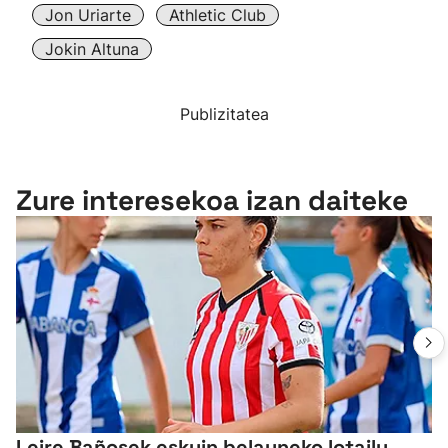
Jon Uriarte
Athletic Club
Jokin Altuna
Publizitatea
Zure interesekoa izan daiteke
Leire Bañosek eskuin belauneko lotailu