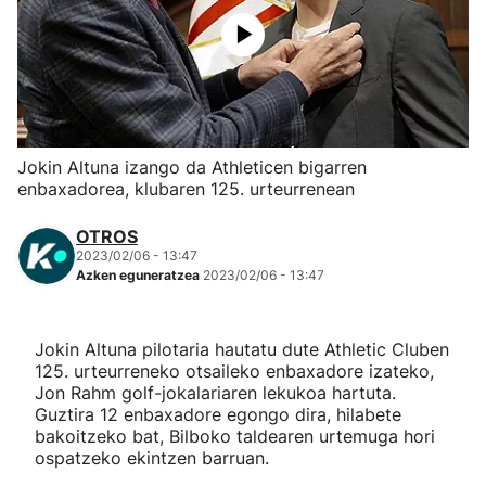
Herri-kirolak
Eskubaloia
Kirolak 360
Jokin Altuna izango da Athleticen bigarren
enbaxadorea, klubaren 125. urteurrenean
Atletismoa
OTROS
2023/02/06 - 13:47
Mendi-lasterketak
Azken eguneratzea
2023/02/06 - 13:47
Kirol gehiago
Jokin Altuna pilotaria hautatu dute Athletic Cluben
125. urteurreneko otsaileko enbaxadore izateko,
"Helmuga"
Jon Rahm golf-jokalariaren lekukoa hartuta.
Guztira 12 enbaxadore egongo dira, hilabete
bakoitzeko bat, Bilboko taldearen urtemuga hori
ospatzeko ekintzen barruan.