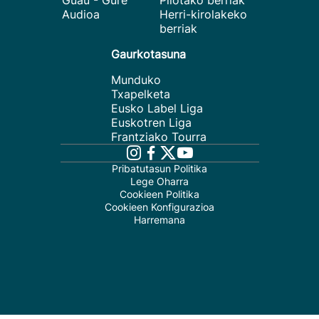
Guau - Gure
Pilotako berriak
Audioa
Herri-kirolakeko
berriak
Gaurkotasuna
Munduko
Txapelketa
Eusko Label Liga
Euskotren Liga
Frantziako Tourra
Pribatutasun Politika
Lege Oharra
Cookieen Politika
Cookieen Konfigurazioa
Harremana