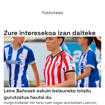
Publizitatea
Zure interesekoa izan daiteke
Leire Bañosek eskuin belauneko lotailu
gurutzatua hautsi du
Irungo erdilariak min hartu zuen iragan larunbatean Luancon,