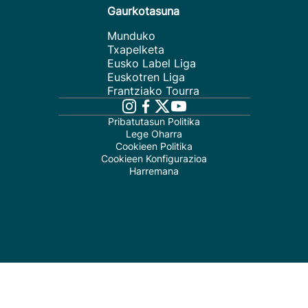
Gaurkotasuna
Munduko
Txapelketa
Eusko Label Liga
Euskotren Liga
Frantziako Tourra
Pribatutasun Politika
Lege Oharra
Cookieen Politika
Cookieen Konfigurazioa
Harremana