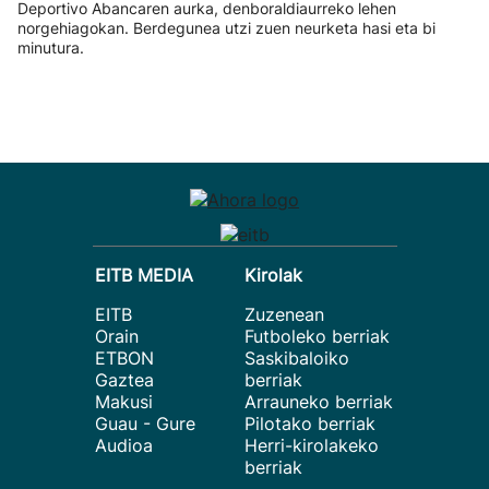
Deportivo Abancaren aurka, denboraldiaurreko lehen
norgehiagokan. Berdegunea utzi zuen neurketa hasi eta bi
minutura.
EITB MEDIA
Kirolak
EITB
Zuzenean
Orain
Futboleko berriak
ETBON
Saskibaloiko
Gaztea
berriak
Makusi
Arrauneko berriak
Guau - Gure
Pilotako berriak
Audioa
Herri-kirolakeko
berriak