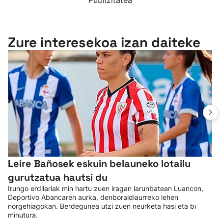
Publizitatea
Zure interesekoa izan daiteke
Leire Bañosek eskuin belauneko lotailu
gurutzatua hautsi du
Irungo erdilariak min hartu zuen iragan larunbatean Luancon,
Deportivo Abancaren aurka, denboraldiaurreko lehen
norgehiagokan. Berdegunea utzi zuen neurketa hasi eta bi
minutura.