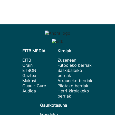
EITB MEDIA
Kirolak
EITB
Zuzenean
Orain
Futboleko berriak
ETBON
Saskibaloiko
Gaztea
berriak
Makusi
Arrauneko berriak
Guau - Gure
Pilotako berriak
Audioa
Herri-kirolakeko
berriak
Gaurkotasuna
Munduko