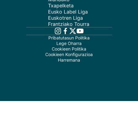
Txapelketa
Eusko Label Liga
Euskotren Liga
Frantziako Tourra
Pribatutasun Politika
Lege Oharra
Cookieen Politika
Cookieen Konfigurazioa
Harremana