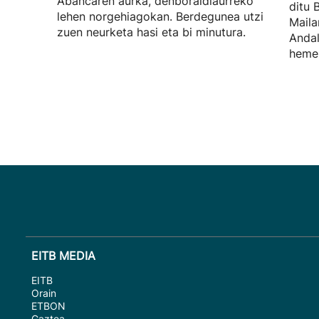
Abancaren aurka, denboraldiaurreko
ditu 
lehen norgehiagokan. Berdegunea utzi
Maila
zuen neurketa hasi eta bi minutura.
Andal
hemen
EITB MEDIA
EITB
Orain
ETBON
Gaztea