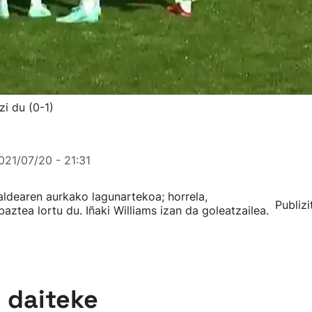
zi du (0-1)
021/07/20 - 21:31
aldearen aurkako lagunartekoa; horrela,
Publizi
aztea lortu du. Iñaki Williams izan da goleatzailea.
n daiteke