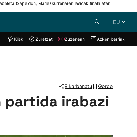
abaleta txapeldun, Mariezkurrenaren lesioak finala eten
EU
"Helmuga"
Klisk
Zuretzat
Zuzenean
Azken berriak
Klisk
Zuzenean
o
Zuretzat
Azken berria
Elkarbanatu
Gorde
 partida irabazi