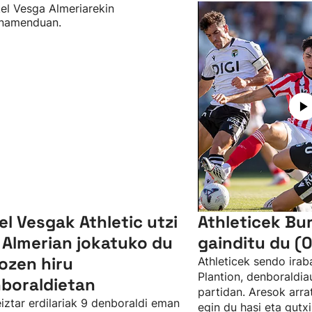
el Vesgak Athletic utzi
Athleticek Bu
 Almerian jokatuko du
gainditu du (0
ozen hiru
Athleticek sendo irab
Plantion, denboraldia
boraldietan
partidan. Aresok arra
iztar erdilariak 9 denboraldi eman
egin du hasi eta gutx