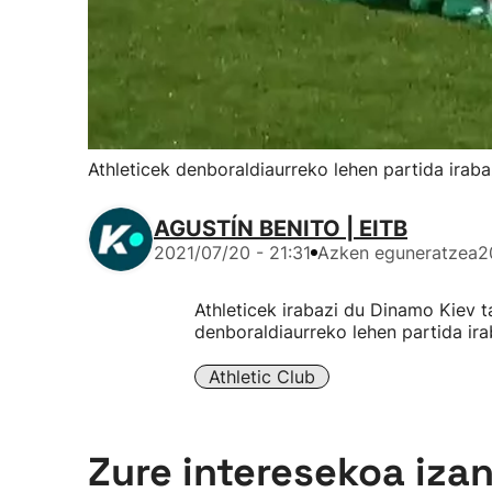
Athleticek denboraldiaurreko lehen partida iraba
AGUSTÍN BENITO | EITB
2021/07/20 - 21:31
Azken eguneratzea
2
Athleticek irabazi du Dinamo Kiev t
denboraldiaurreko lehen partida irab
Athletic Club
Zure interesekoa iza