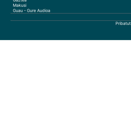
Makusi
Guau - Gure Audioa
Pribatut