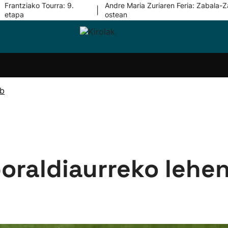
Frantziako Tourra: 9.
Andre Maria Zuriaren Feria: Zabala-Z
|
etapa
ostean
i-
Eskubaloia
Kirolak
Atletismoa
Mendi-
Kirol
lak
360
lasterketak
gehiag
Taldeak
olaritza
Lehiaketak
Zuzenean
ub
i-
Kirol-
tzea
bideoak
l Herri
tira
oraldiaurreko lehen