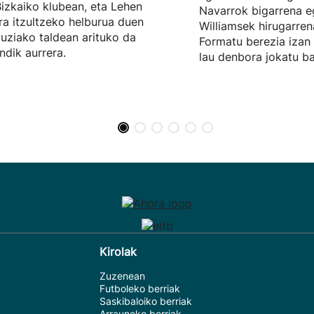
Bizkaiko klubean, eta Lehen
Navarrok bigarrena eg
ra itzultzeko helburua duen
Williamsek hirugarre
uziako taldean arituko da
Formatu berezia izan 
dik aurrera.
lau denbora jokatu bai
Kirolak
Zuzenean
Futboleko berriak
Saskibaloiko berriak
Arrauneko berriak