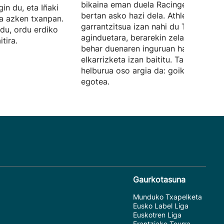
bikaina eman duela Racingen utzita, e
in du, eta Iñaki
bertan asko hazi dela. Athleticen
na azken txanpan.
garrantzitsua izan nahi du Terzicen
du, ordu erdiko
aginduetara, berarekin zelaian egin
tira.
behar duenaren inguruan hainbat
elkarrizketa izan baititu. Taldearen
helburua oso argia da: goiko postuet
egotea.
Gaurkotasuna
Munduko Txapelketa
Eusko Label Liga
Euskotren Liga
Frantziako Tourra