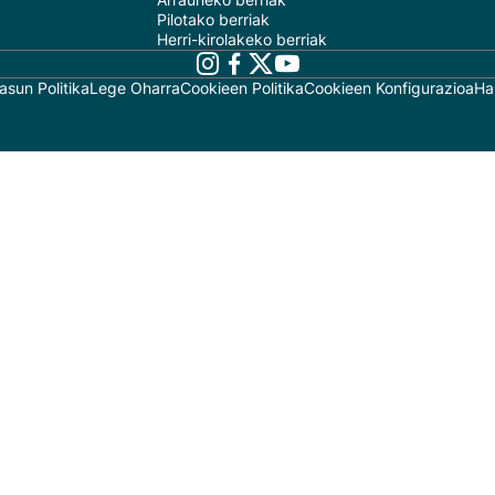
Pilotako berriak
Herri-kirolakeko berriak
asun Politika
Lege Oharra
Cookieen Politika
Cookieen Konfigurazioa
Ha