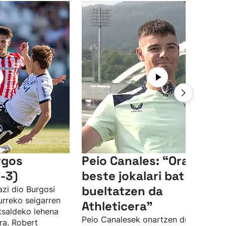
rgos
Peio Canales: “Orain
-3)
beste jokalari bat
bueltatzen da
azi dio Burgosi
urreko seigarren
Athleticera”
tsaldeko lehena
Peio Canalesek onartzen du urte
ira. Robert