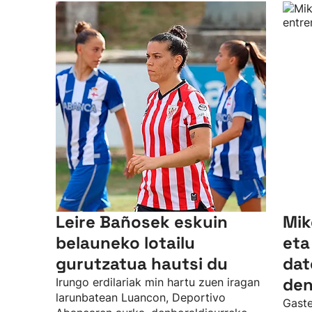
Leire Bañosek eskuin
Mik
belauneko lotailu
eta
gurutzatua hautsi du
dat
den
Irungo erdilariak min hartu zuen iragan
larunbatean Luancon, Deportivo
Gaste