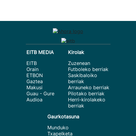
EITB MEDIA
Kirolak
EITB
Zuzenean
Orain
Futboleko berriak
ETBON
Saskibaloiko
Gaztea
berriak
Makusi
Arrauneko berriak
Guau - Gure
Pilotako berriak
Audioa
Herri-kirolakeko
berriak
Gaurkotasuna
Munduko
Txapelketa