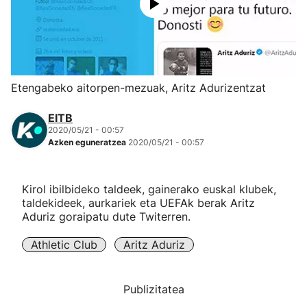
Herri-kirolak
Eskubaloia
Etengabeko aitorpen-mezuak, Aritz Adurizentzat
Kirolak 360
EITB
2020/05/21 - 00:57
Atletismoa
Azken eguneratzea
2020/05/21 - 00:57
Mendi-lasterketak
Kirol ibilbideko taldeek, gainerako euskal klubek,
taldekideek, aurkariek eta UEFAk berak Aritz
Kirol gehiago
Aduriz goraipatu dute Twiterren.
Athletic Club
Aritz Aduriz
"Helmuga"
Publizitatea