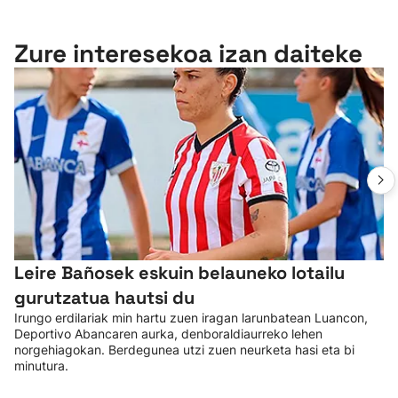
Zure interesekoa izan daiteke
Leire Bañosek eskuin belauneko lotailu
gurutzatua hautsi du
Irungo erdilariak min hartu zuen iragan larunbatean Luancon,
Deportivo Abancaren aurka, denboraldiaurreko lehen
norgehiagokan. Berdegunea utzi zuen neurketa hasi eta bi
minutura.