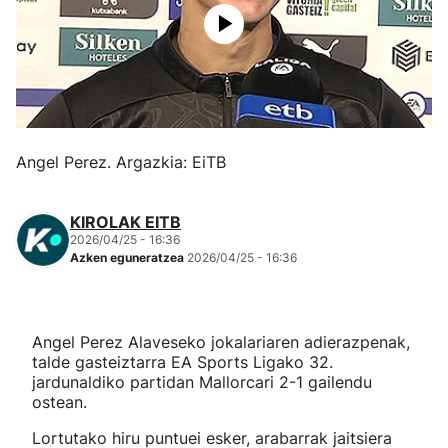
Herri-kirolak
Eskubaloia
Kirolak 360
Angel Perez. Argazkia: EiTB
Atletismoa
KIROLAK EITB
2026/04/25 - 16:36
Mendi-lasterketak
Azken eguneratzea
2026/04/25 - 16:36
Kirol gehiago
Angel Perez Alaveseko jokalariaren adierazpenak,
"Helmuga"
talde gasteiztarra EA Sports Ligako 32.
jardunaldiko partidan Mallorcari 2-1 gailendu
ostean.
Lortutako hiru puntuei esker, arabarrak jaitsiera