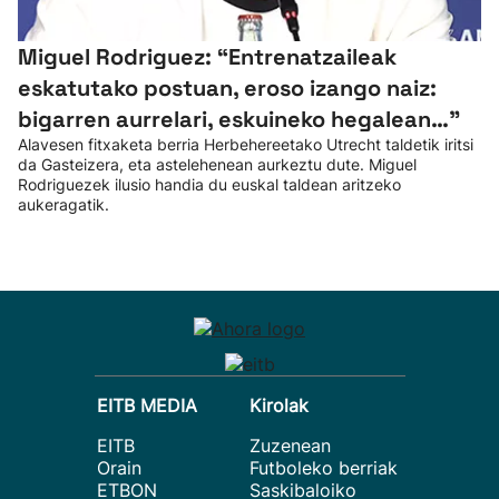
Miguel Rodriguez: “Entrenatzaileak
eskatutako postuan, eroso izango naiz:
bigarren aurrelari, eskuineko hegalean…”
Alavesen fitxaketa berria Herbehereetako Utrecht taldetik iritsi
da Gasteizera, eta astelehenean aurkeztu dute. Miguel
Rodriguezek ilusio handia du euskal taldean aritzeko
aukeragatik.
EITB MEDIA
Kirolak
EITB
Zuzenean
Orain
Futboleko berriak
ETBON
Saskibaloiko