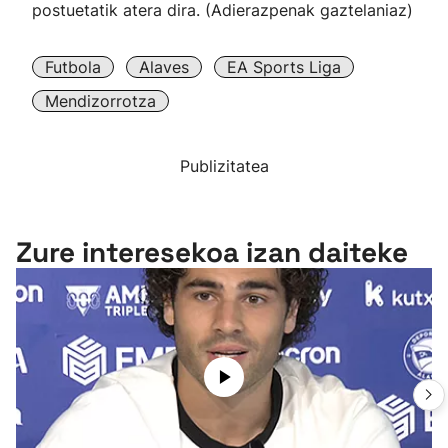
postuetatik atera dira. (Adierazpenak gaztelaniaz)
Futbola
Alaves
EA Sports Liga
Mendizorrotza
Publizitatea
Zure interesekoa izan daiteke