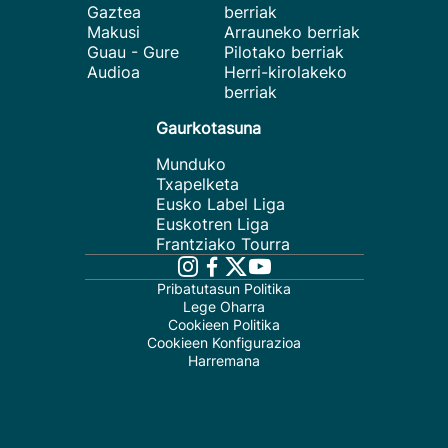
Gaztea
berriak
Makusi
Arrauneko berriak
Guau - Gure
Pilotako berriak
Audioa
Herri-kirolakeko
berriak
Gaurkotasuna
Munduko
Txapelketa
Eusko Label Liga
Euskotren Liga
Frantziako Tourra
Pribatutasun Politika
Lege Oharra
Cookieen Politika
Cookieen Konfigurazioa
Harremana