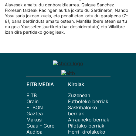
Alavesek amaitu du denboraldiaurrea. Quique Sanchez
Floresen taldeak Racingen aurka jokatu du Sardineron, Nando
Yosu saria jokoan zuela, eta penaltietan lortu du garaipena (7-
8), bana berdinduta amaitu ostean. Mantilla (bere atean sartu
du gola Youssefen jaurtiketa bat desbideratuta) eta Villalibre
izan dira partidako golegileak.
EITB MEDIA
Kirolak
EITB
Zuzenean
Orain
Futboleko berriak
ETBON
Saskibaloiko
Gaztea
berriak
Makusi
Arrauneko berriak
Guau - Gure
Pilotako berriak
Audioa
Herri-kirolakeko