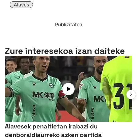
Alaves
Publizitatea
Zure interesekoa izan daiteke
Alavesek penaltietan irabazi du
denboraldiaurreko azken partida