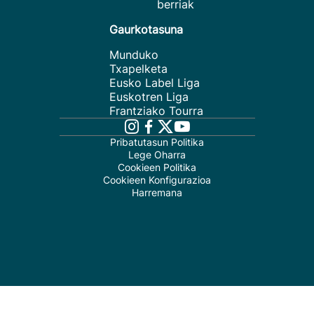
berriak
Gaurkotasuna
Munduko
Txapelketa
Eusko Label Liga
Euskotren Liga
Frantziako Tourra
Pribatutasun Politika
Lege Oharra
Cookieen Politika
Cookieen Konfigurazioa
Harremana