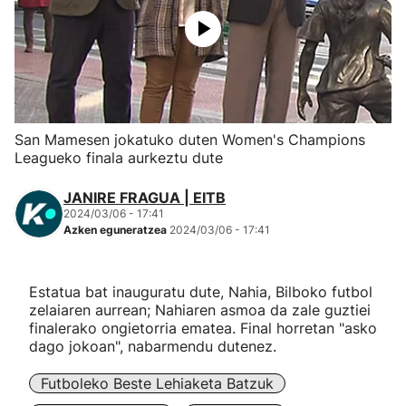
Herri-kirolak
Eskubaloia
Kirolak 360
San Mamesen jokatuko duten Women's Champions
Leagueko finala aurkeztu dute
Atletismoa
JANIRE FRAGUA | EITB
2024/03/06 - 17:41
Mendi-lasterketak
Azken eguneratzea
2024/03/06 - 17:41
Kirol gehiago
Estatua bat inauguratu dute, Nahia, Bilboko futbol
zelaiaren aurrean; Nahiaren asmoa da zale guztiei
"Helmuga"
finalerako ongietorria ematea. Final horretan "asko
dago jokoan", nabarmendu dutenez.
Futboleko Beste Lehiaketa Batzuk