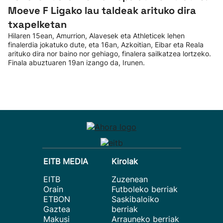
Moeve F Ligako lau taldeak arituko dira
txapelketan
Hilaren 15ean, Amurrion, Alavesek eta Athleticek lehen
finalerdia jokatuko dute, eta 16an, Azkoitian, Eibar eta Reala
arituko dira nor baino nor gehiago, finalera sailkatzea lortzeko.
Finala abuztuaren 19an izango da, Irunen.
EITB MEDIA
Kirolak
EITB
Zuzenean
Orain
Futboleko berriak
ETBON
Saskibaloiko
Gaztea
berriak
Makusi
Arrauneko berriak