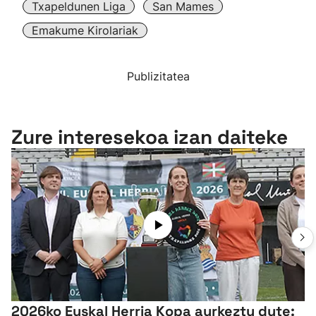
Txapeldunen Liga
San Mames
Emakume Kirolariak
Publizitatea
Zure interesekoa izan daiteke
2026ko Euskal Herria Kopa aurkeztu dute: