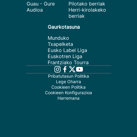
Guau - Gure
Pilotako berriak
Audioa
Herri-kirolakeko
berriak
Gaurkotasuna
Munduko
Txapelketa
Eusko Label Liga
Euskotren Liga
Frantziako Tourra
Pribatutasun Politika
Lege Oharra
Cookieen Politika
Cookieen Konfigurazioa
Harremana