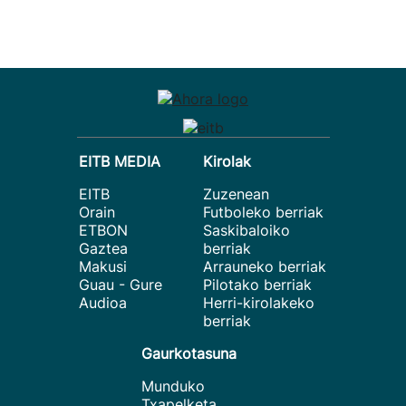
EITB MEDIA
Kirolak
EITB
Zuzenean
Orain
Futboleko berriak
ETBON
Saskibaloiko
Gaztea
berriak
Makusi
Arrauneko berriak
Guau - Gure
Pilotako berriak
Audioa
Herri-kirolakeko
berriak
Gaurkotasuna
Munduko
Txapelketa