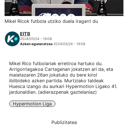
Herri-kirolak
Mikel Ricok futbola utziko duela iragarri du
Eskubaloia
EITB
2024/05/24 - 19:08
Kirolak 360
Azken eguneratzea
2024/05/24 - 19:08
Atletismoa
Mikel Rico futbolariak erretiroa hartuko du.
Arrigorriagakoa Cartagenan jokatzen ari da, eta
Mendi-lasterketak
maiatazaren 26an jokatuko du bere kirol
ibilbideko azken partida. Murtziako taldeak
Huesca izango du aurkari Hypermotion Ligako 41.
Kirol gehiago
jardunaldian. (adierazpenak gaztelaniaz)
"Helmuga"
Hypermotion Liga
Publizitatea