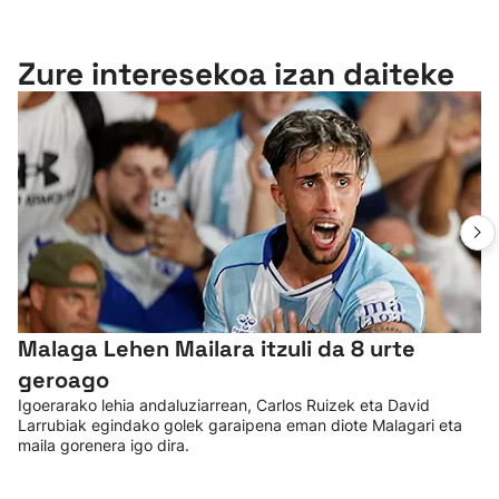
Zure interesekoa izan daiteke
Malaga Lehen Mailara itzuli da 8 urte
geroago
Igoerarako lehia andaluziarrean, Carlos Ruizek eta David
Larrubiak egindako golek garaipena eman diote Malagari eta
maila gorenera igo dira.