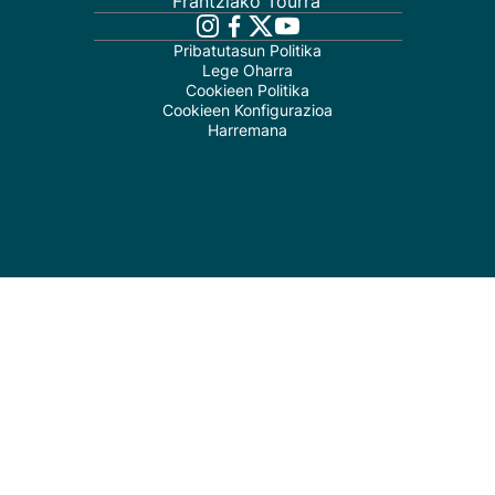
Frantziako Tourra
Pribatutasun Politika
Lege Oharra
Cookieen Politika
Cookieen Konfigurazioa
Harremana