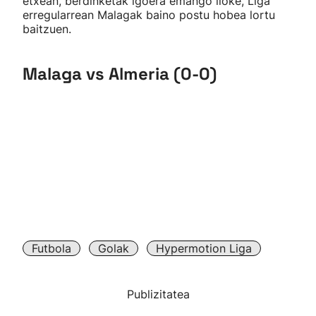
etxean, berdinketak igoera emango lioke, Liga
erregularrean Malagak baino postu hobea lortu
baitzuen.
Malaga vs Almeria (0-0)
Futbola
Golak
Hypermotion Liga
Publizitatea