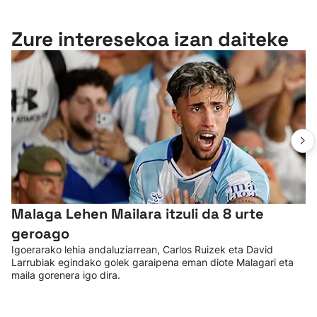
Zure interesekoa izan daiteke
Malaga Lehen Mailara itzuli da 8 urte
geroago
Igoerarako lehia andaluziarrean, Carlos Ruizek eta David
Larrubiak egindako golek garaipena eman diote Malagari eta
maila gorenera igo dira.