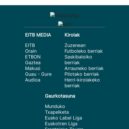
EITB MEDIA
Kirolak
EITB
Zuzenean
Orain
Futboleko berriak
ETBON
Saskibaloiko
Gaztea
berriak
Makusi
Arrauneko berriak
Guau - Gure
Pilotako berriak
Audioa
Herri-kirolakeko
berriak
Gaurkotasuna
Munduko
Txapelketa
Eusko Label Liga
Euskotren Liga