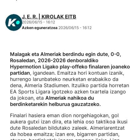
J. E. R. | KIROLAK EITB
2026/06/15 - 16:12
Azken eguneratzea
2026/06/15 - 16:12
Malagak eta Almeriak berdindu egin dute, 0-0,
Rosaledan, 2026-2026 denboraldiko
Hypermotion Ligako play-offeko finalaren joaneko
partidan
, igandean. Emaitza hori kontuan izanik,
hurrengo larunbateko neurketan erabakiko da
dena, Almeria Stadiumen. Itzuliko partida horretan
EA Sports Ligara igotzeko azken txartela izango
da jokoan, eta
Almeriak nahikoa du
berdinketarekin helburua gauzatzeko.
Finalari hasiera eman dion norgehiagokan, gol
aukera gutxi izan dira, eta lehia oso taktikoa ikusi
dute Rosaledan bildutako zaleek. Almeriarentzat
da hobea emaitza; izan ere, bigarren partidan,