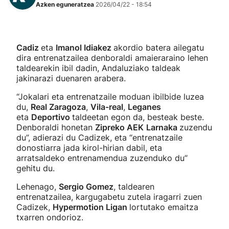
Azken eguneratzea
2026/04/22 - 18:54
Cadiz
eta
Imanol Idiakez
akordio batera ailegatu
dira entrenatzailea denboraldi amaieraraino lehen
taldearekin ibil dadin, Andaluziako taldeak
jakinarazi duenaren arabera.
“Jokalari eta entrenatzaile moduan ibilbide luzea
du,
Real Zaragoza
,
Vila-real
,
Leganes
eta
Deportivo
taldeetan egon da, besteak beste.
Denboraldi honetan
Zipreko AEK
Larnaka
zuzendu
du”, adierazi du Cadizek, eta “entrenatzaile
donostiarra jada kirol-hirian dabil, eta
arratsaldeko entrenamendua zuzenduko du”
gehitu du.
Lehenago,
Sergio Gomez
, taldearen
entrenatzailea, kargugabetu zutela iragarri zuen
Cadizek,
Hypermotion Ligan
lortutako emaitza
txarren ondorioz.