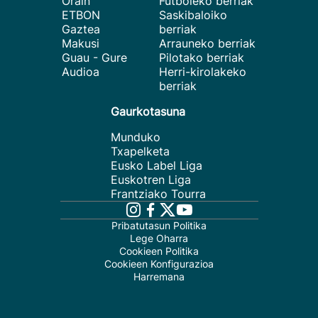
Orain
Futboleko berriak
ETBON
Saskibaloiko
Gaztea
berriak
Makusi
Arrauneko berriak
Guau - Gure
Pilotako berriak
Audioa
Herri-kirolakeko
berriak
Gaurkotasuna
Munduko
Txapelketa
Eusko Label Liga
Euskotren Liga
Frantziako Tourra
Pribatutasun Politika
Lege Oharra
Cookieen Politika
Cookieen Konfigurazioa
Harremana