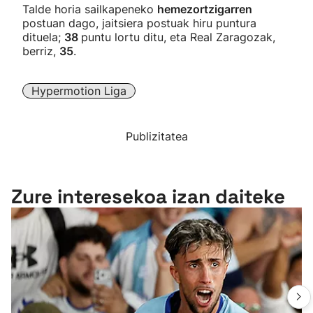
Talde horia sailkapeneko
hemezortzigarren
postuan dago, jaitsiera postuak hiru puntura
dituela;
38
puntu lortu ditu, eta Real Zaragozak,
berriz,
35
.
Hypermotion Liga
Publizitatea
Zure interesekoa izan daiteke