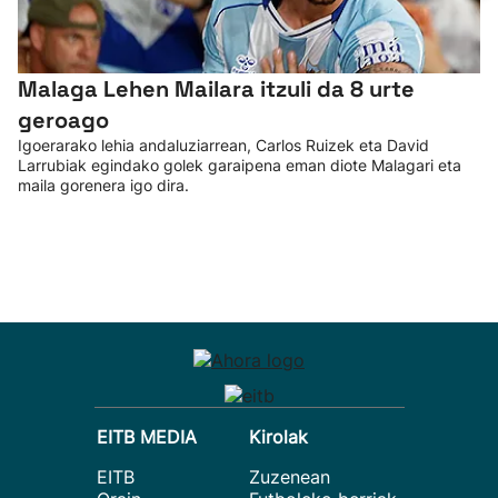
Malaga Lehen Mailara itzuli da 8 urte
geroago
Igoerarako lehia andaluziarrean, Carlos Ruizek eta David
Larrubiak egindako golek garaipena eman diote Malagari eta
maila gorenera igo dira.
EITB MEDIA
Kirolak
EITB
Zuzenean