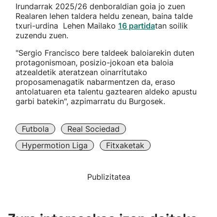
Irundarrak 2025/26 denboraldian goia jo zuen
Realaren lehen taldera heldu zenean, baina talde
txuri-urdina Lehen Mailako
16 partida
tan soilik
zuzendu zuen.
"Sergio Francisco bere taldeek baloiarekin duten
protagonismoan, posizio-jokoan eta baloia
atzealdetik ateratzean oinarritutako
proposamenagatik nabarmentzen da, eraso
antolatuaren eta talentu gaztearen aldeko apustu
garbi batekin", azpimarratu du Burgosek.
Futbola
Real Sociedad
Hypermotion Liga
Fitxaketak
Publizitatea