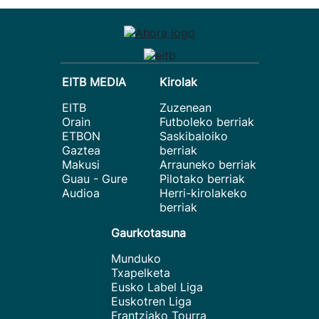
EITB MEDIA
Kirolak
EITB
Zuzenean
Orain
Futboleko berriak
ETBON
Saskibaloiko
Gaztea
berriak
Makusi
Arrauneko berriak
Guau - Gure
Pilotako berriak
Audioa
Herri-kirolakeko
berriak
Gaurkotasuna
Munduko
Txapelketa
Eusko Label Liga
Euskotren Liga
Frantziako Tourra