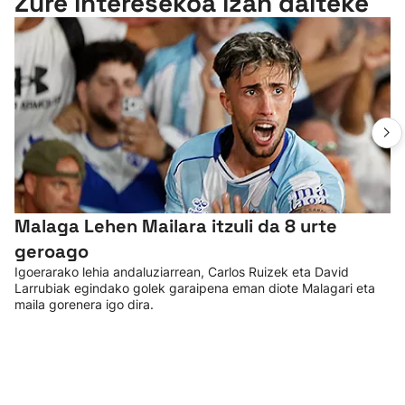
Zure interesekoa izan daiteke
Malaga Lehen Mailara itzuli da 8 urte
geroago
Igoerarako lehia andaluziarrean, Carlos Ruizek eta David
Larrubiak egindako golek garaipena eman diote Malagari eta
maila gorenera igo dira.