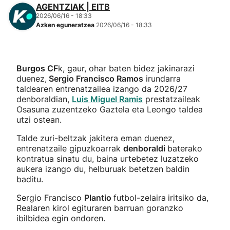
AGENTZIAK | EITB
2026/06/16 - 18:33
Azken eguneratzea
2026/06/16 - 18:33
Burgos CF
k, gaur, ohar baten bidez jakinarazi
duenez,
Sergio Francisco Ramos
irundarra
taldearen entrenatzailea izango da 2026/27
denboraldian,
Luis Miguel Ramis
prestatzaileak
Osasuna zuzentzeko Gaztela eta Leongo taldea
utzi ostean.
Talde zuri-beltzak jakitera eman duenez,
entrenatzaile gipuzkoarrak
denboraldi
baterako
kontratua sinatu du, baina urtebetez luzatzeko
aukera izango du, helburuak betetzen baldin
baditu.
Sergio Francisco
Plantio
futbol-zelaira
iritsiko da,
Realaren kirol egituraren barruan goranzko
ibilbidea egin ondoren.