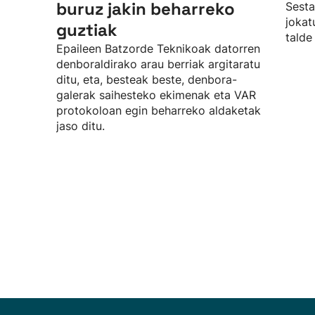
buruz jakin beharreko
Sesta
jokat
guztiak
talde
Epaileen Batzorde Teknikoak datorren
denboraldirako arau berriak argitaratu
ditu, eta, besteak beste, denbora-
galerak saihesteko ekimenak eta VAR
protokoloan egin beharreko aldaketak
jaso ditu.