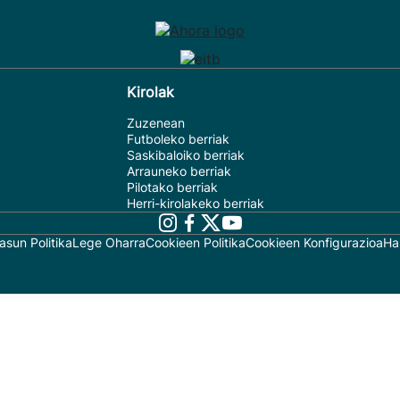
Kirolak
Zuzenean
Futboleko berriak
Saskibaloiko berriak
Arrauneko berriak
Pilotako berriak
Herri-kirolakeko berriak
asun Politika
Lege Oharra
Cookieen Politika
Cookieen Konfigurazioa
Ha