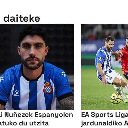
n daiteke
i Nuñezek Espanyolen
EA Sports Liga
atuko du utzita
jardunaldiko A