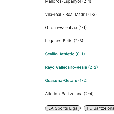
Mallorca-Espanyol (2-1)
Vila-real - Real Madril (1-2)
Girona-Valentzia (1-1)
Leganes-Betis (2-3)
Sevilla-Athletic (0-1)
Rayo Vallecano-Reala (2-2)
Osasuna-Getafe (1-2)
Atletico-Bartzelona (2-4)
EA Sports Liga
FC Bartzelon