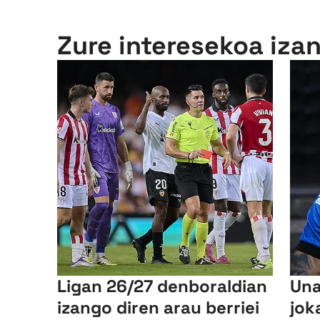
Zure interesekoa iza
Ligan 26/27 denboraldian
Una
izango diren arau berriei
jok