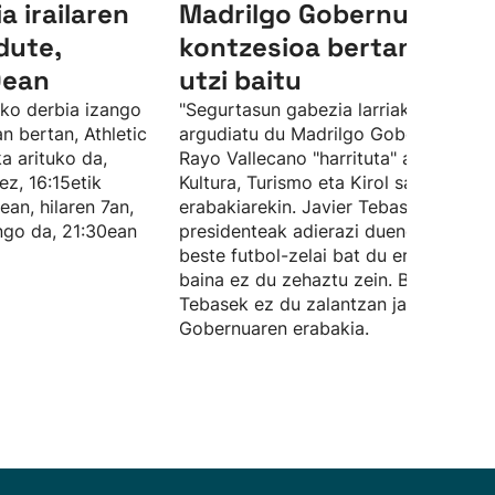
 irailaren
Madrilgo Gobernuak
dute,
kontzesioa bertan behe
0ean
utzi baitu
ko derbia izango
"Segurtasun gabezia larriak" daudela
n bertan, Athletic
argudiatu du Madrilgo Gobernuak.
ka arituko da,
Rayo Vallecano "harrituta" azaldu da
ez, 16:15etik
Kultura, Turismo eta Kirol sailaren
ean, hilaren 7an,
erabakiarekin. Javier Tebas Ligaren
ngo da, 21:30ean
presidenteak adierazi duenez, Rayok
beste futbol-zelai bat du erabilgarri,
baina ez du zehaztu zein. Bestalde,
Tebasek ez du zalantzan jarri Madril
Gobernuaren erabakia.