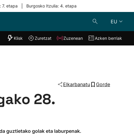
|
: 7. etapa
Burgosko Itzulia: 4. etapa
EU
"Helmuga"
Klisk
Zuretzat
Zuzenean
Azken berriak
Klisk
Zuzenean
o
Zuretzat
Azken berria
Elkarbanatu
Gorde
gako 28.
da guztietako golak eta laburpenak.