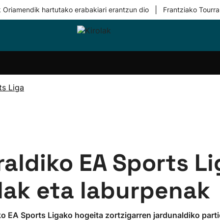
|
 Oriamendik hartutako erabakiari erantzun dio
Frantziako Tourra
i-
Eskubaloia
Kirolak
Atletismoa
Mendi-
Kirol
lak
360
lasterketak
gehiag
Taldeak
olaritza
Lehiaketak
Zuzenean
ts Liga
i-
Kirol-
tzea
bideoak
l Herri
tira
ldiko EA Sports Li
lak eta laburpenak
 EA Sports Ligako hogeita zortzigarren jardunaldiko parti