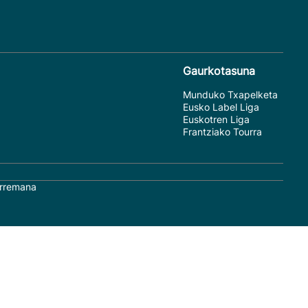
Gaurkotasuna
Munduko Txapelketa
Eusko Label Liga
Euskotren Liga
Frantziako Tourra
rremana