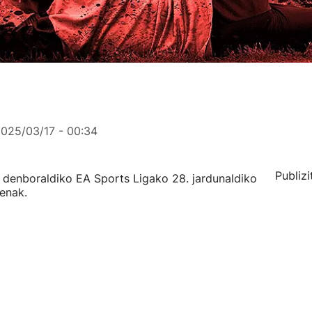
025/03/17 - 00:34
Publizi
 denboraldiko EA Sports Ligako 28. jardunaldiko
penak.