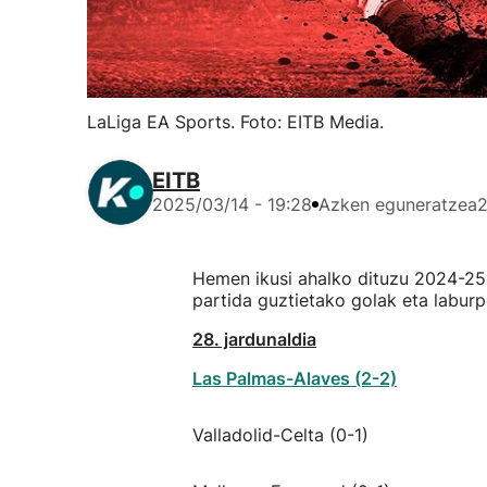
LaLiga EA Sports. Foto: EITB Media.
EITB
2025/03/14 - 19:28
Azken eguneratzea
2
Hemen ikusi ahalko dituzu 2024-25
partida guztietako golak eta labur
28. jardunaldia
Las Palmas-Alaves (2-2)
Valladolid-Celta (0-1)