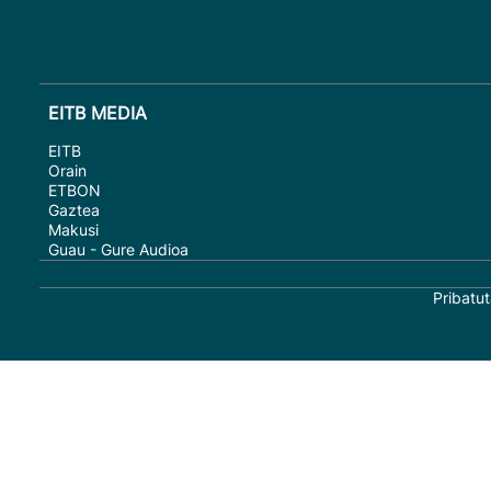
EITB MEDIA
EITB
Orain
ETBON
Gaztea
Makusi
Guau - Gure Audioa
Pribatut