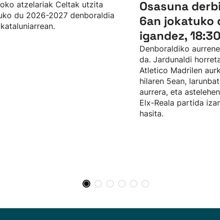
Osasuna derbia
oko atzelariak Celtak utzita
uko du 2026-2027 denboraldia
6an jokatuko 
 kataluniarrean.
igandez, 18:3
Denboraldiko aurrene
da. Jardunaldi horreta
Atletico Madrilen aur
hilaren 5ean, larunbat
aurrera, eta astelehen
Elx-Reala partida iza
hasita.