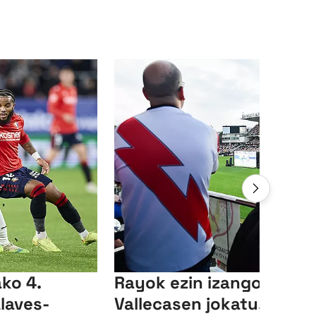
ko 4.
Rayok ezin izango du
laves-
Vallecasen jokatu,