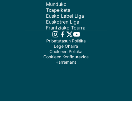
Munduko
Txapelketa
Eusko Label Liga
Euskotren Liga
Frantziako Tourra
Pribatutasun Politika
Lege Oharra
Cookieen Politika
Cookieen Konfigurazioa
Harremana