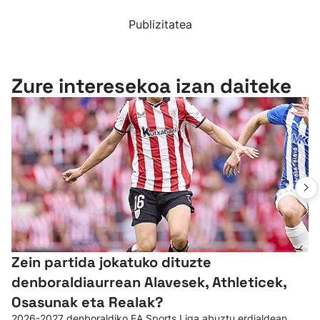
Publizitatea
Zure interesekoa izan daiteke
Zein partida jokatuko dituzte
denboraldiaurrean Alavesek, Athleticek,
Osasunak eta Realak?
2026-2027 denboraldiko EA Sports Liga abuztu erdialdean