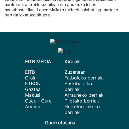
hasiko da; aurretik, uztailean eta abuztuko lehen
hamabostaldian, Lehen Mailako taldeek hainbat lagunarteko
partida jokatuko dituzte.
EITB MEDIA
Kirolak
EITB
Zuzenean
Orain
Futboleko berriak
ETBON
Saskibaloiko
Gaztea
berriak
Makusi
Arrauneko berriak
Guau - Gure
Pilotako berriak
Audioa
Herri-kirolakeko
berriak
Gaurkotasuna