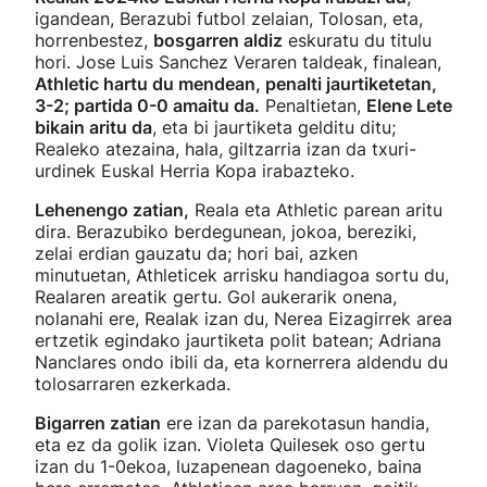
igandean, Berazubi futbol zelaian, Tolosan, eta,
horrenbestez,
bosgarren aldiz
eskuratu du titulu
hori. Jose Luis Sanchez Veraren taldeak, finalean,
Athletic hartu du mendean, penalti jaurtiketetan,
3-2; partida 0-0 amaitu da.
Penaltietan,
Elene Lete
bikain aritu da
, eta bi jaurtiketa gelditu ditu;
Realeko atezaina, hala, giltzarria izan da txuri-
urdinek Euskal Herria Kopa irabazteko.
Lehenengo zatian,
Reala eta Athletic parean aritu
dira. Berazubiko berdegunean, jokoa, bereziki,
zelai erdian gauzatu da; hori bai, azken
minutuetan, Athleticek arrisku handiagoa sortu du,
Realaren areatik gertu. Gol aukerarik onena,
nolanahi ere, Realak izan du, Nerea Eizagirrek area
ertzetik egindako jaurtiketa polit batean; Adriana
Nanclares ondo ibili da, eta kornerrera aldendu du
tolosarraren ezkerkada.
Bigarren zatian
ere izan da parekotasun handia,
eta ez da golik izan. Violeta Quilesek oso gertu
izan du 1-0ekoa, luzapenean dagoeneko, baina