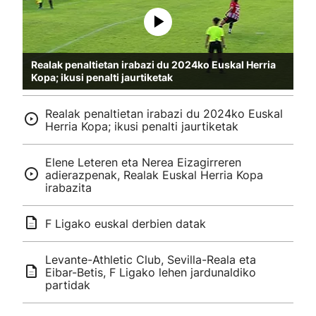
Realak penaltietan irabazi du 2024ko Euskal Herria
Kopa; ikusi penalti jaurtiketak
Realak penaltietan irabazi du 2024ko Euskal
Herria Kopa; ikusi penalti jaurtiketak
Elene Leteren eta Nerea Eizagirreren
adierazpenak, Realak Euskal Herria Kopa
irabazita
F Ligako euskal derbien datak
Levante-Athletic Club, Sevilla-Reala eta
Eibar-Betis, F Ligako lehen jardunaldiko
partidak