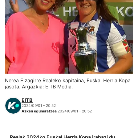
Herri-kirolak
Eskubaloia
Kirolak 360
Atletismoa
Mendi-lasterketak
Nerea Eizagirre Realeko kapitaina, Euskal Herria Kopa
jasota. Argazkia: EITB Media.
Kirol gehiago
EITB
2024/09/01 - 20:52
"Helmuga"
Azken eguneratzea
2024/09/01 - 20:52
Realak 2024ko Euskal Herria Kopa irabazi du
,