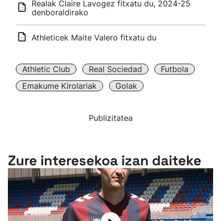
Realak Claire Lavogez fitxatu du, 2024-25
denboraldirako
Athleticek Maite Valero fitxatu du
Athletic Club
Real Sociedad
Futbola
Emakume Kirolariak
Golak
Publizitatea
Zure interesekoa izan daiteke