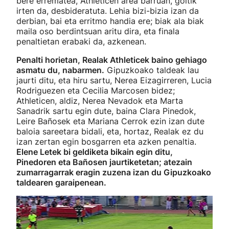
bere errematea, Athleticen area barruan, goitik
irten da, desbideratuta. Lehia bizi-bizia izan da
derbian, bai eta erritmo handia ere; biak ala biak
maila oso berdintsuan aritu dira, eta finala
penaltietan erabaki da, azkenean.
Penalti horietan, Realak Athleticek baino gehiago
asmatu du, nabarmen.
Gipuzkoako taldeak lau
jaurti ditu, eta hiru sartu, Nerea Eizagirreren, Lucia
Rodriguezen eta Cecilia Marcosen bidez;
Athleticen, aldiz, Nerea Nevadok eta Marta
Sanadrik sartu egin dute, baina Clara Pinedok,
Leire Bañosek eta Mariana Cerrok ezin izan dute
baloia sareetara bidali, eta, hortaz, Realak ez du
izan zertan egin bosgarren eta azken penaltia.
Elene Letek bi geldiketa bikain egin ditu,
Pinedoren eta Bañosen jaurtiketetan; atezain
zumarragarrak eragin zuzena izan du Gipuzkoako
taldearen garaipenean.