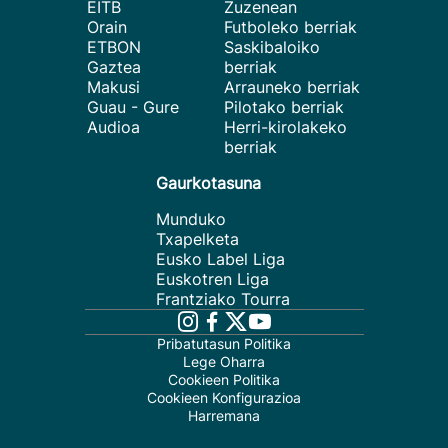
EITB
Zuzenean
Orain
Futboleko berriak
ETBON
Saskibaloiko
Gaztea
berriak
Makusi
Arrauneko berriak
Guau - Gure
Pilotako berriak
Audioa
Herri-kirolakeko
berriak
Gaurkotasuna
Munduko
Txapelketa
Eusko Label Liga
Euskotren Liga
Frantziako Tourra
Pribatutasun Politika
Lege Oharra
Cookieen Politika
Cookieen Konfigurazioa
Harremana