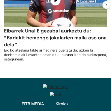
Eibarrek Unai Elgezabal aurkeztu du:
“Badakit hemengo jokalarien maila oso ona
dela”
Erdiko atzelaria talde armaginera bueltatu da; azken bi
denboraldiak Levanten eman ditu. Ipuruan izan da aurkezpena,
ostegunean.
EITB MEDIA
Kirolak