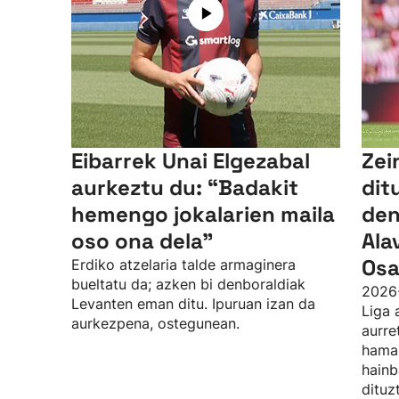
Eibarrek Unai Elgezabal
Zei
aurkeztu du: “Badakit
dit
hemengo jokalarien maila
den
oso ona dela”
Ala
Osa
Erdiko atzelaria talde armaginera
bueltatu da; azken bi denboraldiak
2026
Levanten eman ditu. Ipuruan izan da
Liga 
aurkezpena, ostegunean.
aurre
hamab
hainb
dituz