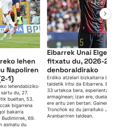
Eibarrek Unai Elgezabal
reko lehen
fitxatu du, 2026-2027
du Napoliren
denboraldirako
(2-1)
Erdiko atzelari bizkaitarra Levante
taldetik iritsi da Eibarrera. Elgezabale
deko lehendabiziko
33 urtekoa bera, esperientzia du tald
sartu du, 27.
armaginean; izan ere, duela hamar ur
tik bueltan, 53.
ere aritu zen bertan. Gainera, Angel
ccak bigarrena
Tronchok ez du jarraituko Jokin
gol bakarra
Aranbarriren taldean.
e Budimirrek, 69.
an asmatu du