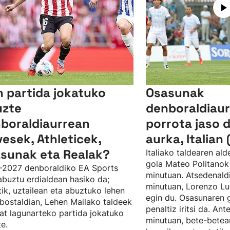
n partida jokatuko
Osasunak
uzte
denboraldiaur
boraldiaurrean
porrota jaso 
vesek, Athleticek,
aurka, Italian 
sunak eta Realak?
Italiako taldearen al
gola Mateo Politanok 
-2027 denboraldiko EA Sports
minutuan. Atsedenaldi
abuztu erdialdean hasiko da;
minutuan, Lorenzo Lu
tik, uztailean eta abuztuko lehen
egin du. Osasunaren 
ostaldian, Lehen Mailako taldeek
penaltiz iritsi da. Ant
at lagunarteko partida jokatuko
minutuan, bete-bete
te.