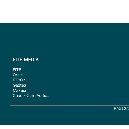
EITB MEDIA
EITB
Orain
ETBON
Gaztea
Makusi
Guau - Gure Audioa
Pribatut