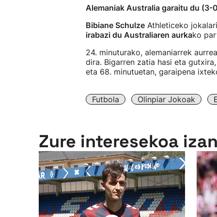
Alemaniak Australia garaitu du (3-
Bibiane Schulze
Athleticeko jokala
irabazi du Australiaren aurka
ko par
24. minuturako, alemaniarrek aurrea
dira. Bigarren zatia hasi eta gutxira,
eta 68. minutuetan, garaipena ixtek
Futbola
Olinpiar Jokoak
Zure interesekoa iza