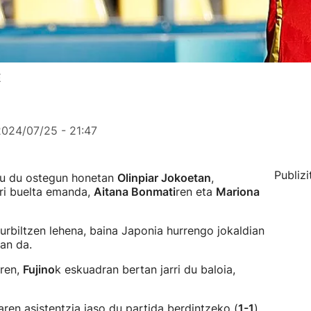
E
2024/07/25 - 21:47
Publizi
tu du ostegun honetan
Olinpiar Jokoetan
,
ri buelta emanda,
Aitana Bonmati
ren eta
Mariona
hurbiltzen lehena, baina Japonia hurrengo jokaldian
an da.
oren,
Fujino
k eskuadran bertan jarri du baloia,
ren asistentzia jaso du partida berdintzeko (
1-1
).