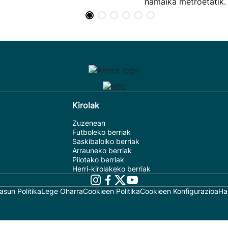
hamaika metroetatik.
Kirolak
Zuzenean
Futboleko berriak
Saskibaloiko berriak
Arrauneko berriak
Pilotako berriak
Herri-kirolakeko berriak
asun Politika
Lege Oharra
Cookieen Politika
Cookieen Konfigurazioa
Ha