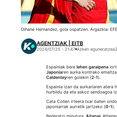
Oihane Hernandez, gola ospatzen. Argazkia: EF
AGENTZIAK | EITB
2024/07/25 - 21:47
Azken eguneratzea
Espainiak bere
lehen garaipena
lor
Japonia
ren aurka kontrako emaitza
Caldentey
ren golekin (
2-1
).
Espainia izan da aurkariaren atera 
hurbildu da eta askoz sendoagoa iz
Cata Collen irteera txar baten ond
japoniarrak aurretik jartzeko (
0-1
).
Bederatzi minutura,
Aitana
k Athenea