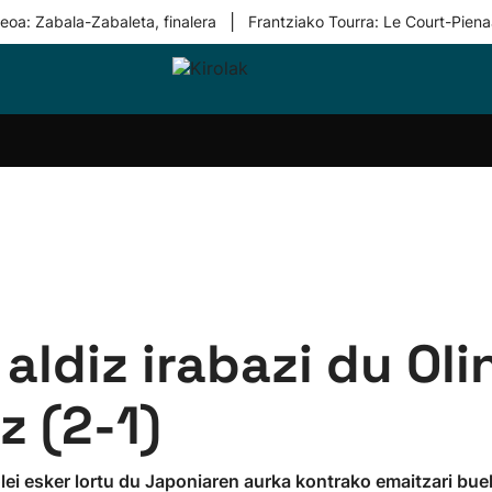
|
eoa: Zabala-Zabaleta, finalera
Frantziako Tourra: Le Court-Piena
i-
Eskubaloia
Kirolak
Atletismoa
Mendi-
Kirol
lak
360
lasterketak
gehiag
Taldeak
olaritza
Lehiaketak
Zuzenean
i-
Kirol-
tzea
bideoak
l Herri
tira
aldiz irabazi du Ol
z (2-1)
ei esker lortu du Japoniaren aurka kontrako emaitzari bue