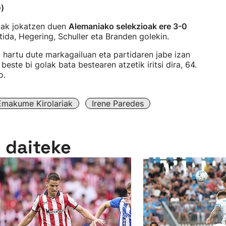
0)
riak jokatzen duen
Alemaniako selekzioak ere 3-0
tida, Hegering, Schuller eta Branden golekin.
 hartu dute markagailuan eta partidaren jabe izan
 beste bi golak bata bestearen atzetik iritsi dira, 64.
o.
Emakume Kirolariak
Irene Paredes
n daiteke