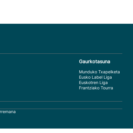
Gaurkotasuna
Munduko Txapelketa
Eusko Label Liga
Euskotren Liga
Frantziako Tourra
rremana