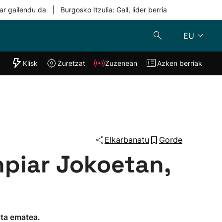
|
ar gailendu da
Burgosko Itzulia: Gall, lider berria
EU
"Helmuga"
Klisk
Zuretzat
Zuzenean
Azken berriak
Klisk
Zuzenean
o
Zuretzat
Azken berria
Elkarbanatu
Gorde
inpiar Jokoetan,
lta ematea.