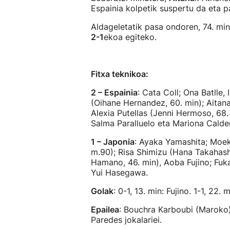
Espainia kolpetik suspertu da eta p
Aldageletatik pasa ondoren, 74. mi
2-1
ekoa egiteko.
Fitxa teknikoa:
2 – Espainia
: Cata Coll; Ona Batlle,
(Oihane Hernandez, 60. min); Aitana 
Alexia Putellas (Jenni Hermoso, 68. 
Salma Paralluelo eta Mariona Calde
1 – Japonia
: Ayaka Yamashita; Moek
m.90); Risa Shimizu (Hana Takahash
Hamano, 46. min), Aoba Fujino; Fuk
Yui Hasegawa.
Golak
: 0-1, 13. min: Fujino. 1-1, 22. 
Epailea
: Bouchra Karboubi (Maroko). 
Paredes jokalariei.