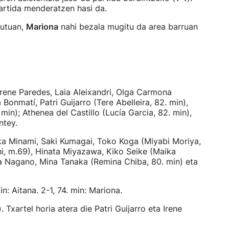
artida menderatzen hasi da.
nutuan,
Mariona
nahi bezala mugitu da area barruan
 Irene Paredes, Laia Aleixandri, Olga Carmona
Bonmatí, Patri Guijarro (Tere Abelleira, 82. min),
min); Athenea del Castillo (Lucía Garcia, 82. min),
ntey.
a Minami, Saki Kumagai, Toko Koga (Miyabi Moriya,
i, m.69), Hinata Miyazawa, Kiko Seike (Maika
a Nagano, Mina Tanaka (Remina Chiba, 80. min) eta
min: Aitana. 2-1, 74. min: Mariona.
Txartel horia atera die Patri Guijarro eta Irene