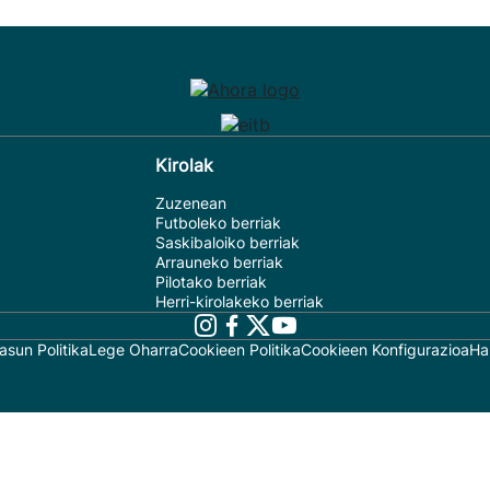
Kirolak
Zuzenean
Futboleko berriak
Saskibaloiko berriak
Arrauneko berriak
Pilotako berriak
Herri-kirolakeko berriak
asun Politika
Lege Oharra
Cookieen Politika
Cookieen Konfigurazioa
Ha