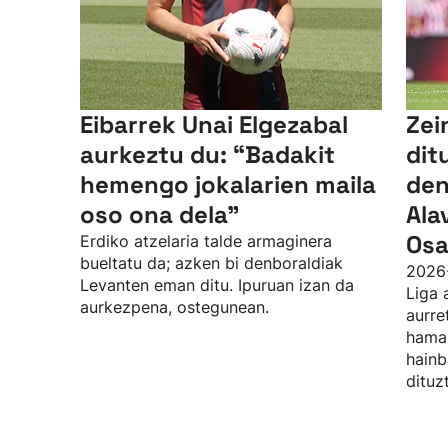
Eibarrek Unai Elgezabal
Zei
aurkeztu du: “Badakit
dit
hemengo jokalarien maila
den
oso ona dela”
Ala
Osa
Erdiko atzelaria talde armaginera
bueltatu da; azken bi denboraldiak
2026
Levanten eman ditu. Ipuruan izan da
Liga 
aurkezpena, ostegunean.
aurre
hamab
hainb
dituz