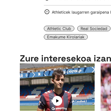
Athleticek laugarren garaipena 
Athletic Club
Real Sociedad
Emakume Kirolariak
Zure interesekoa iza