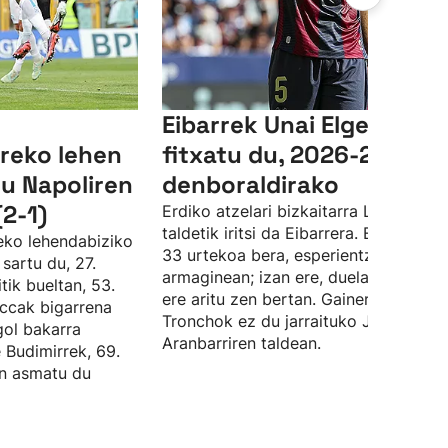
Eibarrek Unai Elgezabal
reko lehen
fitxatu du, 2026-2027
du Napoliren
denboraldirako
(2-1)
Erdiko atzelari bizkaitarra Levante
taldetik iritsi da Eibarrera. Elgezabale
deko lehendabiziko
33 urtekoa bera, esperientzia du tald
sartu du, 27.
armaginean; izan ere, duela hamar ur
tik bueltan, 53.
ere aritu zen bertan. Gainera, Angel
ccak bigarrena
Tronchok ez du jarraituko Jokin
gol bakarra
Aranbarriren taldean.
e Budimirrek, 69.
an asmatu du