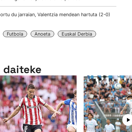
lortu du jarraian, Valentzia mendean hartuta (2-0)
Futbola
Anoeta
Euskal Derbia
n daiteke