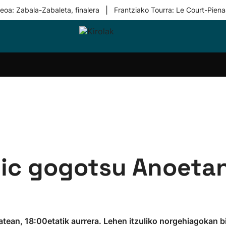
|
eoa: Zabala-Zabaleta, finalera
Frantziako Tourra: Le Court-Piena
i-
Eskubaloia
Kirolak
Atletismoa
Mendi-
Kirol
lak
360
lasterketak
gehiag
Taldeak
olaritza
Lehiaketak
Zuzenean
i-
Kirol-
tzea
bideoak
l Herri
tira
tic gogotsu Anoeta
ean, 18:00etatik aurrera. Lehen itzuliko norgehiagokan biz