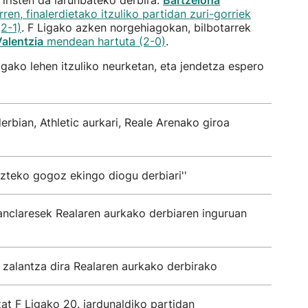
iristen da larunbateko derbira.
Bartzelona
rren, finalerdietako itzuliko partidan zuri-gorriek
(2-1)
. F Ligako azken norgehiagokan, bilbotarrek
alentzia
mendean hartuta (2-0)
.
Ligako lehen itzuliko neurketan, eta jendetza espero
rbian, Athletic aurkari, Reale Arenako giroa
bazteko gogoz ekingo diogu derbiari''
anclaresek Realaren aurkako derbiaren inguruan
alantza dira Realaren aurkako derbirako
at F Ligako 20. jardunaldiko partidan