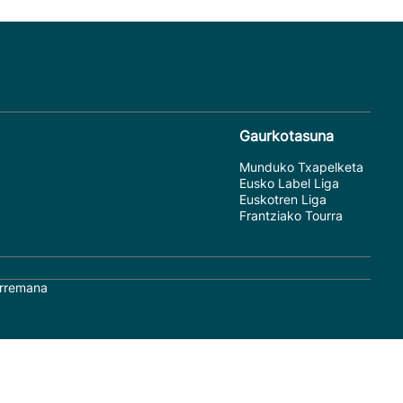
Gaurkotasuna
Munduko Txapelketa
Eusko Label Liga
Euskotren Liga
Frantziako Tourra
rremana