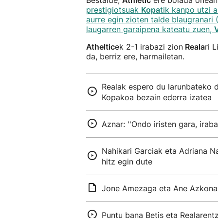
Bestalde,
Athletic
ere bolada onean 
prestigiotsuak
Kopa
tik kanpo utzi a
aurre egin zioten talde blaugranari 
laugarren garaipena kateatu zuen,
V
Atheltic
ek 2-1 irabazi zion
Reala
ri 
da, berriz ere, harmailetan.
Realak espero du larunbateko de
Kopakoa bezain ederra izatea
Aznar: ''Ondo iristen gara, ira
Nahikari Garciak eta Adriana N
hitz egin dute
Jone Amezaga eta Ane Azkona z
Puntu bana Betis eta Realarentz