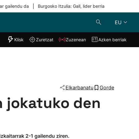
|
ar gailendu da
Burgosko Itzulia: Gall, lider berria
EU
"Helmuga"
Klisk
Zuretzat
Zuzenean
Azken berriak
Klisk
Zuzenean
o
Zuretzat
Azken berria
Elkarbanatu
Gorde
n jokatuko den
kaitarrak 2-1 gailendu ziren.