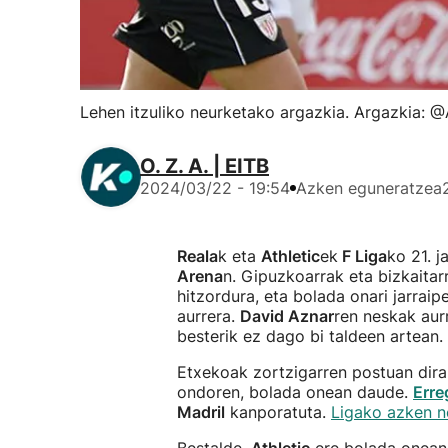
Lehen itzuliko neurketako argazkia. Argazkia: @
O. Z. A. | EITB
2024/03/22 - 19:54
Azken eguneratzea
Reala
k eta
Athletic
ek
F Liga
ko 21. 
Arena
n. Gipuzkoarrak eta bizkaita
hitzordura, eta bolada onari jarraip
aurrera.
David Aznar
ren neskak aurr
besterik ez dago bi taldeen artean.
Etxekoak zortzigarren postuan dira
ondoren, bolada onean daude.
Erre
Madril
kanporatuta.
Ligako azken n