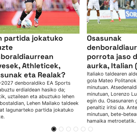
n partida jokatuko
Osasunak
uzte
denboraldiaur
boraldiaurrean
porrota jaso 
vesek, Athleticek,
aurka, Italian 
sunak eta Realak?
Italiako taldearen al
gola Mateo Politanok 
-2027 denboraldiko EA Sports
minutuan. Atsedenaldi
abuztu erdialdean hasiko da;
minutuan, Lorenzo Lu
tik, uztailean eta abuztuko lehen
egin du. Osasunaren 
ostaldian, Lehen Mailako taldeek
penaltiz iritsi da. Ant
at lagunarteko partida jokatuko
minutuan, bete-bete
te.
hamaika metroetatik.