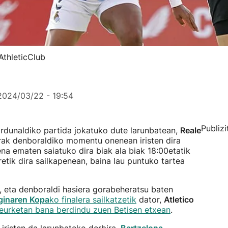
AthleticClub
2024/03/22 - 19:54
Publizi
jardunaldiko partida jokatuko dute larunbatean,
Reale
rrak denboraldiko momentu onenean iristen dira
ena ematen saiatuko dira biak ala biak 18:00etatik
etik dira sailkapenean, baina lau puntuko tartea
, eta denboraldi hasiera gorabeheratsu baten
ginaren Kopa
ko finalera sailkatzetik
dator,
Atletico
eurketan bana berdindu zuen Betisen etxean
.