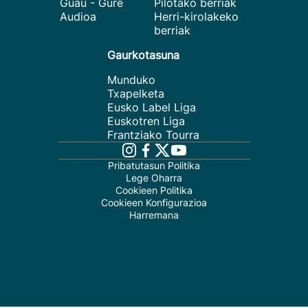
Guau - Gure
Pilotako berriak
Audioa
Herri-kirolakeko
berriak
Gaurkotasuna
Munduko
Txapelketa
Eusko Label Liga
Euskotren Liga
Frantziako Tourra
Pribatutasun Politika
Lege Oharra
Cookieen Politika
Cookieen Konfigurazioa
Harremana