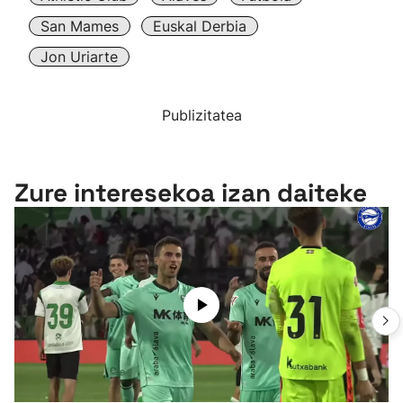
San Mames
Euskal Derbia
Jon Uriarte
Publizitatea
Zure interesekoa izan daiteke