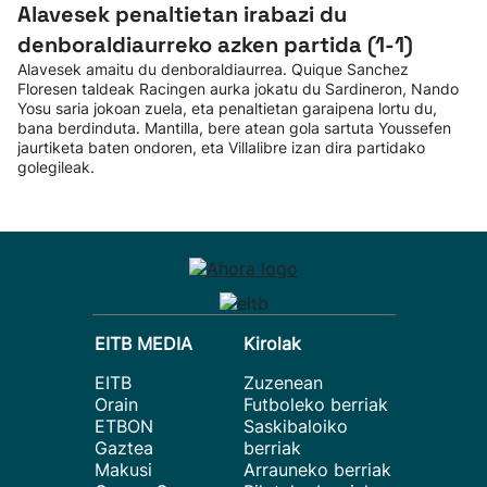
Alavesek penaltietan irabazi du
denboraldiaurreko azken partida (1-1)
Alavesek amaitu du denboraldiaurrea. Quique Sanchez
Floresen taldeak Racingen aurka jokatu du Sardineron, Nando
Yosu saria jokoan zuela, eta penaltietan garaipena lortu du,
bana berdinduta. Mantilla, bere atean gola sartuta Youssefen
jaurtiketa baten ondoren, eta Villalibre izan dira partidako
golegileak.
EITB MEDIA
Kirolak
EITB
Zuzenean
Orain
Futboleko berriak
ETBON
Saskibaloiko
Gaztea
berriak
Makusi
Arrauneko berriak