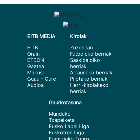
EITB MEDIA
Kirolak
EITB
Zuzenean
Orain
Futboleko berriak
ETBON
Saskibaloiko
Gaztea
berriak
Makusi
Arrauneko berriak
Guau - Gure
Pilotako berriak
Audioa
Herri-kirolakeko
berriak
Gaurkotasuna
Munduko
Txapelketa
Eusko Label Liga
Euskotren Liga
Frantziako Tourra