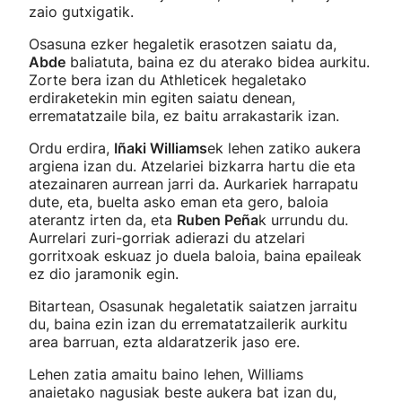
zaio gutxigatik.
Osasuna ezker hegaletik erasotzen saiatu da,
Abde
baliatuta, baina ez du aterako bidea aurkitu.
Zorte bera izan du Athleticek hegaletako
erdiraketekin min egiten saiatu denean,
errematatzaile bila, ez baitu arrakastarik izan.
Ordu erdira,
Iñaki Williams
ek lehen zatiko aukera
argiena izan du. Atzelariei bizkarra hartu die eta
atezainaren aurrean jarri da. Aurkariek harrapatu
dute, eta, buelta asko eman eta gero, baloia
aterantz irten da, eta
Ruben Peña
k urrundu du.
Aurrelari zuri-gorriak adierazi du atzelari
gorritxoak eskuaz jo duela baloia, baina epaileak
ez dio jaramonik egin.
Bitartean, Osasunak hegaletatik saiatzen jarraitu
du, baina ezin izan du errematatzailerik aurkitu
area barruan, ezta aldaratzerik jaso ere.
Lehen zatia amaitu baino lehen, Williams
anaietako nagusiak beste aukera bat izan du,