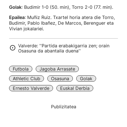
Golak
: Budimir 1-0 (50. min), Torro 2-0 (77. min).
Epailea
: Muñiz Ruiz. Txartel horia atera die Torro,
Budimir, Pablo Ibañez, De Marcos, Berenguer eta
Vivian jokalariei.
Valverde: ''Partida erabakigarria zen; orain
Osasuna da abantaila duena''
Futbola
Jagoba Arrasate
Athletic Club
Osasuna
Golak
Ernesto Valverde
Euskal Derbia
Publizitatea