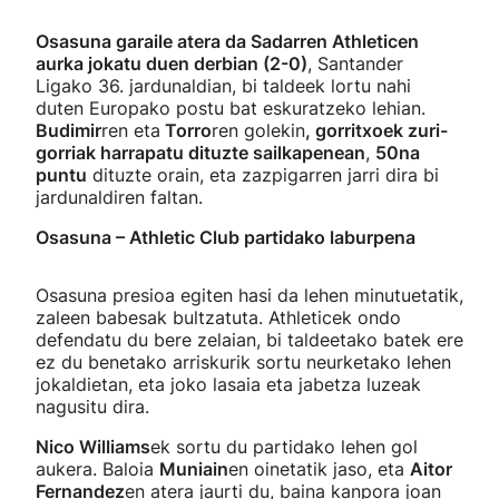
Osasuna garaile atera da Sadarren Athleticen
aurka jokatu duen derbian (2-0)
, Santander
Ligako 36. jardunaldian, bi taldeek lortu nahi
duten Europako postu bat eskuratzeko lehian.
Budimir
ren eta
Torro
ren golekin
, gorritxoek zuri-
gorriak harrapatu dituzte sailkapenean
,
50na
puntu
dituzte orain, eta zazpigarren jarri dira bi
jardunaldiren faltan.
Osasuna – Athletic Club partidako laburpena
Osasuna presioa egiten hasi da lehen minutuetatik,
zaleen babesak bultzatuta. Athleticek ondo
defendatu du bere zelaian, bi taldeetako batek ere
ez du benetako arriskurik sortu neurketako lehen
jokaldietan, eta joko lasaia eta jabetza luzeak
nagusitu dira.
Nico Williams
ek sortu du partidako lehen gol
aukera. Baloia
Muniain
en oinetatik jaso, eta
Aitor
Fernandez
en atera jaurti du, baina kanpora joan