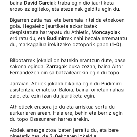
baina
David Garcia
k traba egin dio jaurtiketa
eroso ez egiteko, eta atezainak gelditu egin du.
Bigarren zatia hasi eta berehala iritsi da etxekoen
gola. Hegaleko jaurtiketa azkar batek
despistatuta harrapatu du Athletic,
Moncayola
k
erdiratu du, eta
Budimir
rek nahi bezala errematatu
du, markagailua irekitzeko oztoporik gabe (
1-0
).
Bilbotarrek jokaldi on batekin erantzun dute, pase
sakona eginda,
Zarraga
k buka zezan, baina Aitor
Fernandezen oin salbatzailearekin egin du topo.
Jarraian, Abdek jokaldi bikaina egin du Budimirri
asistentzia emateko. Baloia, baina, oinetan nahasi
zaio, eta ezin izan du jaurtiketa egin.
Athleticek erasora jo du eta arriskua sortu du
aurkariaren arean. Hala ere, behin eta berriz egin
du topo Osasunaren harresiarekin.
Abdek amesgaiztoa izaten jarraitu du, eta bere
oinetatik hasi da
2-0
ekoaren jokaldia.