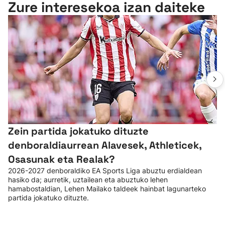
Zure interesekoa izan daiteke
Zein partida jokatuko dituzte
denboraldiaurrean Alavesek, Athleticek,
Osasunak eta Realak?
2026-2027 denboraldiko EA Sports Liga abuztu erdialdean
hasiko da; aurretik, uztailean eta abuztuko lehen
hamabostaldian, Lehen Mailako taldeek hainbat lagunarteko
partida jokatuko dituzte.