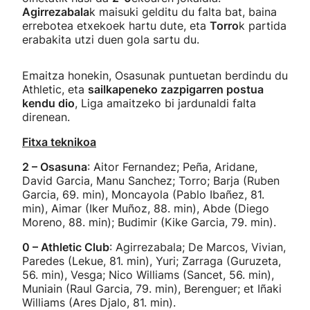
Agirrezabala
k maisuki gelditu du falta bat, baina
errebotea etxekoek hartu dute, eta
Torro
k partida
erabakita utzi duen gola sartu du.
Emaitza honekin, Osasunak puntuetan berdindu du
Athletic, eta
sailkapeneko zazpigarren postua
kendu dio
, Liga amaitzeko bi jardunaldi falta
direnean.
Fitxa teknikoa
2 – Osasuna
: Aitor Fernandez; Peña, Aridane,
David Garcia, Manu Sanchez; Torro; Barja (Ruben
Garcia, 69. min), Moncayola (Pablo Ibañez, 81.
min), Aimar (Iker Muñoz, 88. min), Abde (Diego
Moreno, 88. min); Budimir (Kike Garcia, 79. min).
0 – Athletic Club
: Agirrezabala; De Marcos, Vivian,
Paredes (Lekue, 81. min), Yuri; Zarraga (Guruzeta,
56. min), Vesga; Nico Williams (Sancet, 56. min),
Muniain (Raul Garcia, 79. min), Berenguer; et Iñaki
Williams (Ares Djalo, 81. min).