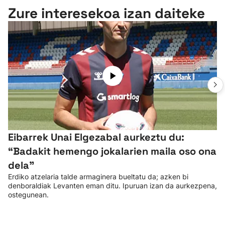
Zure interesekoa izan daiteke
Eibarrek Unai Elgezabal aurkeztu du:
“Badakit hemengo jokalarien maila oso ona
dela”
Erdiko atzelaria talde armaginera bueltatu da; azken bi
denboraldiak Levanten eman ditu. Ipuruan izan da aurkezpena,
ostegunean.