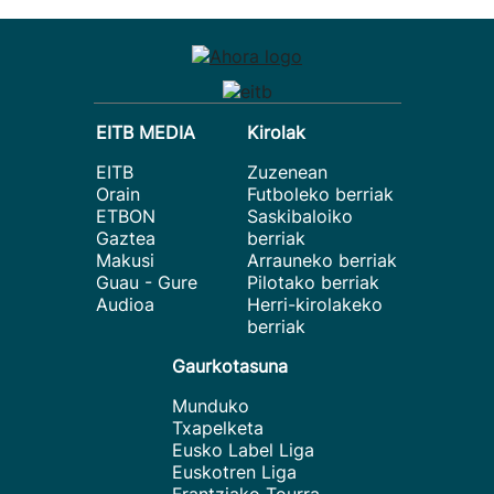
EITB MEDIA
Kirolak
EITB
Zuzenean
Orain
Futboleko berriak
ETBON
Saskibaloiko
Gaztea
berriak
Makusi
Arrauneko berriak
Guau - Gure
Pilotako berriak
Audioa
Herri-kirolakeko
berriak
Gaurkotasuna
Munduko
Txapelketa
Eusko Label Liga
Euskotren Liga