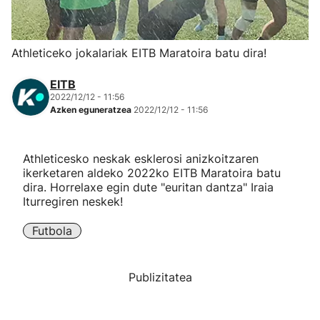
Herri-kirolak
Athleticeko jokalariak EITB Maratoira batu dira!
Eskubaloia
EITB
2022/12/12 - 11:56
Kirolak 360
Azken eguneratzea
2022/12/12 - 11:56
Atletismoa
Athleticesko neskak esklerosi anizkoitzaren
ikerketaren aldeko 2022ko EITB Maratoira batu
Mendi-lasterketak
dira. Horrelaxe egin dute "euritan dantza" Iraia
Iturregiren neskek!
Kirol gehiago
Futbola
"Helmuga"
Publizitatea