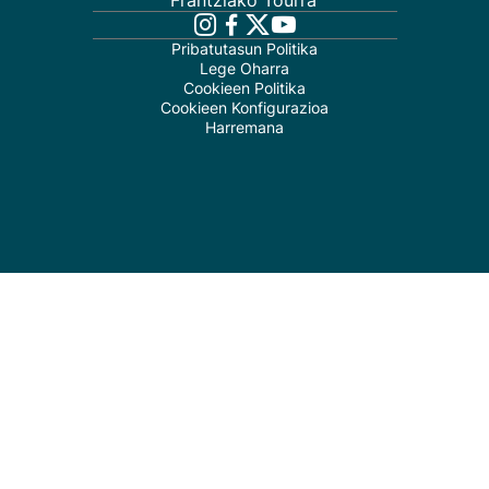
Frantziako Tourra
Pribatutasun Politika
Lege Oharra
Cookieen Politika
Cookieen Konfigurazioa
Harremana