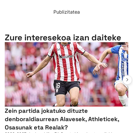
Publizitatea
Zure interesekoa izan daiteke
Zein partida jokatuko dituzte
denboraldiaurrean Alavesek, Athleticek,
Osasunak eta Realak?