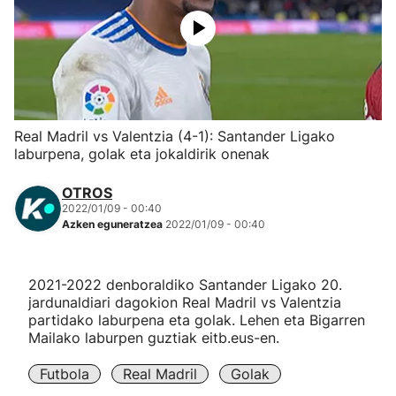
Herri-kirolak
Eskubaloia
Kirolak 360
Real Madril vs Valentzia (4-1): Santander Ligako
laburpena, golak eta jokaldirik onenak
Atletismoa
OTROS
2022/01/09 - 00:40
Mendi-lasterketak
Azken eguneratzea
2022/01/09 - 00:40
Kirol gehiago
2021-2022 denboraldiko Santander Ligako 20.
jardunaldiari dagokion Real Madril vs Valentzia
"Helmuga"
partidako laburpena eta golak. Lehen eta Bigarren
Mailako laburpen guztiak eitb.eus-en.
Futbola
Real Madril
Golak