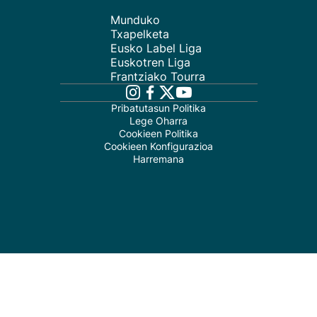
Munduko
Txapelketa
Eusko Label Liga
Euskotren Liga
Frantziako Tourra
Pribatutasun Politika
Lege Oharra
Cookieen Politika
Cookieen Konfigurazioa
Harremana