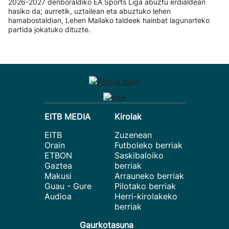
2026-2027 denboraldiko EA Sports Liga abuztu erdialdean
hasiko da; aurretik, uztailean eta abuztuko lehen
hamabostaldian, Lehen Mailako taldeek hainbat lagunarteko
partida jokatuko dituzte.
EITB MEDIA
Kirolak
EITB
Zuzenean
Orain
Futboleko berriak
ETBON
Saskibaloiko
Gaztea
berriak
Makusi
Arrauneko berriak
Guau - Gure
Pilotako berriak
Audioa
Herri-kirolakeko
berriak
Gaurkotasuna