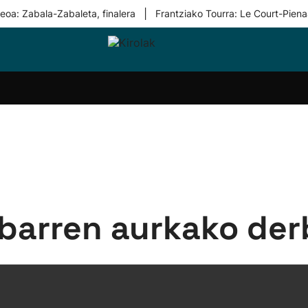
|
eoa: Zabala-Zabaleta, finalera
Frantziako Tourra: Le Court-Piena
i-
Eskubaloia
Kirolak
Atletismoa
Mendi-
Kirol
lak
360
lasterketak
gehiag
Taldeak
olaritza
Lehiaketak
Zuzenean
i-
Kirol-
tzea
bideoak
l Herri
tira
ibarren aurkako der