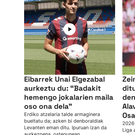
Eibarrek Unai Elgezabal
Zei
aurkeztu du: “Badakit
dit
hemengo jokalarien maila
den
oso ona dela”
Ala
Osa
Erdiko atzelaria talde armaginera
bueltatu da; azken bi denboraldiak
2026
Levanten eman ditu. Ipuruan izan da
Liga 
aurkezpena, ostegunean.