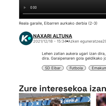
Reala garaile, Eibarren aurkako derbia (2-3)
NAXARI ALTUNA
2021/12/18 - 15:34
Azken eguneratzea
2
Lehen zatian aukera ugari izan dira,
dira. Garaipenaren gola geldikako jo
SD Eibar
Futbola
Emakume
Zure interesekoa iza