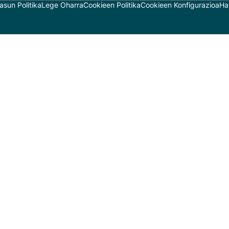
asun Politika
Lege Oharra
Cookieen Politika
Cookieen Konfigurazioa
Ha