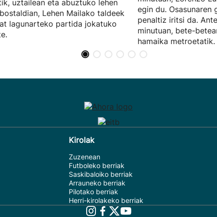
tik, uztailean eta abuztuko lehen
egin du. Osasunaren 
ostaldian, Lehen Mailako taldeek
penaltiz iritsi da. Ant
at lagunarteko partida jokatuko
minutuan, bete-bete
te.
hamaika metroetatik.
Kirolak
Zuzenean
Futboleko berriak
Saskibaloiko berriak
Arrauneko berriak
Pilotako berriak
Herri-kirolakeko berriak