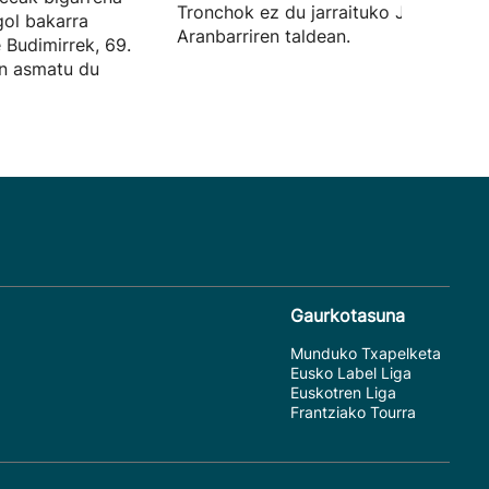
Tronchok ez du jarraituko Jokin
gol bakarra
Aranbarriren taldean.
e Budimirrek, 69.
an asmatu du
Gaurkotasuna
Munduko Txapelketa
Eusko Label Liga
Euskotren Liga
Frantziako Tourra