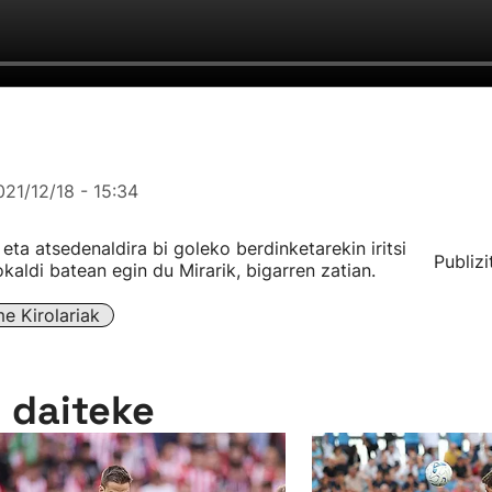
021/12/18 - 15:34
 eta atsedenaldira bi goleko berdinketarekin iritsi
Publizi
kaldi batean egin du Mirarik, bigarren zatian.
 Kirolariak
n daiteke