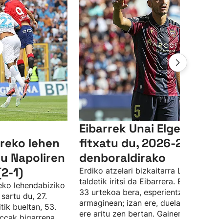
Eibarrek Unai Elgezabal
reko lehen
fitxatu du, 2026-2027
du Napoliren
denboraldirako
(2-1)
Erdiko atzelari bizkaitarra Levante
taldetik iritsi da Eibarrera. Elgezabale
deko lehendabiziko
33 urtekoa bera, esperientzia du tald
sartu du, 27.
armaginean; izan ere, duela hamar ur
tik bueltan, 53.
ere aritu zen bertan. Gainera, Angel
ccak bigarrena