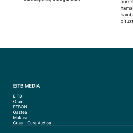
aurre
hamab
hainb
dituz
EITB MEDIA
EITB
Orain
ETBON
Gaztea
Makusi
Guau - Gure Audioa