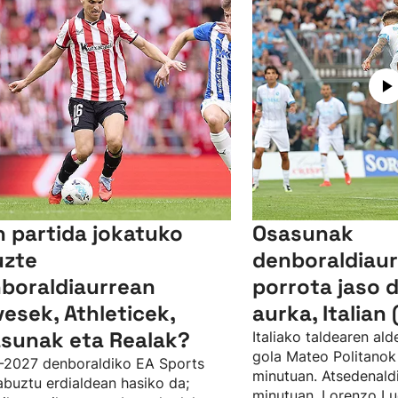
n partida jokatuko
Osasunak
uzte
denboraldiaur
boraldiaurrean
porrota jaso 
vesek, Athleticek,
aurka, Italian 
sunak eta Realak?
Italiako taldearen al
gola Mateo Politanok 
-2027 denboraldiko EA Sports
minutuan. Atsedenaldi
abuztu erdialdean hasiko da;
minutuan, Lorenzo Lu