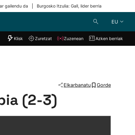
|
ar gailendu da
Burgosko Itzulia: Gall, lider berria
EU
"Helmuga"
Klisk
Zuretzat
Zuzenean
Azken berriak
Klisk
Zuzenean
o
Zuretzat
Azken berria
Elkarbanatu
Gorde
bia (2-3)