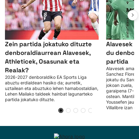
Zein partida jokatuko dituzte
Alavesek p
denboraldiaurrean Alavesek,
du denbora
Athleticek, Osasunak eta
partida
Alavesek amaitu
Realak?
Sanchez Florese
2026-2027 denboraldiko EA Sports Liga
jokatu du Sardi
abuztu erdialdean hasiko da; aurretik,
jokoan zuela, et
uztailean eta abuztuko lehen hamabostaldian,
garaipena (7-8)
Lehen Mailako taldeek hainbat lagunarteko
ostean. Mantilla
partida jokatuko dituzte.
Youssefen jaurti
Villalibre izan d