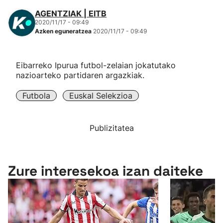
AGENTZIAK | EITB
2020/11/17 - 09:49
Azken eguneratzea
2020/11/17 - 09:49
Eibarreko Ipurua futbol-zelaian jokatutako
nazioarteko partidaren argazkiak.
Futbola
Euskal Selekzioa
Publizitatea
Zure interesekoa izan daiteke