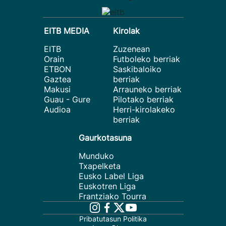
EITB MEDIA
Kirolak
EITB
Zuzenean
Orain
Futboleko berriak
ETBON
Saskibaloiko
Gaztea
berriak
Makusi
Arrauneko berriak
Guau - Gure
Pilotako berriak
Audioa
Herri-kirolakeko
berriak
Gaurkotasuna
Munduko
Txapelketa
Eusko Label Liga
Euskotren Liga
Frantziako Tourra
Pribatutasun Politika