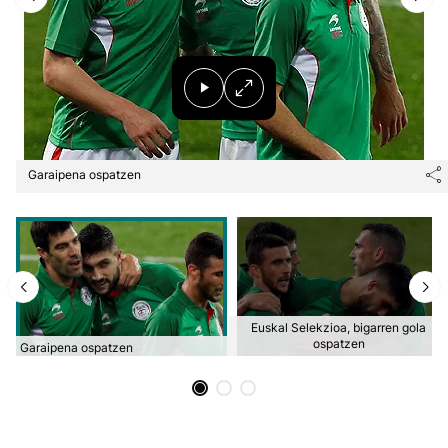
Herri-kirolak
Eskubaloia
Kirolak 360
Garaipena ospatzen
Atletismoa
Mendi-lasterketak
Kirol gehiago
Euskal Selekzioa, bigarren gola
ospatzen
Garaipena ospatzen
"Helmuga"