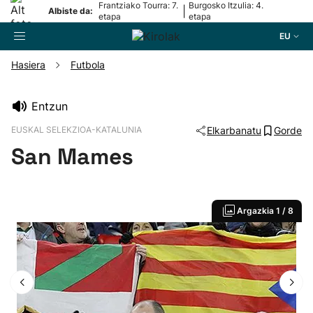
Frantziako Tourra: 7.
Burgosko Itzulia: 4.
|
Albiste da:
etapa
etapa
EU
Hasiera
Futbola
Bilatzailea
Entzun
EUSKAL SELEKZIOA-KATALUNIA
Elkarbanatu
Gorde
Futbola
San Mames
Pilota
Argazkia
1 / 8
Arrauna
Saskibaloia
Txirrindularitza