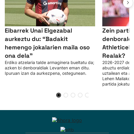
Eibarrek Unai Elgezabal
Zein parti
aurkeztu du: “Badakit
denboraldi
hemengo jokalarien maila oso
Athleticek
ona dela”
Realak?
Erdiko atzelaria talde armaginera bueltatu da;
2026-2027 denb
azken bi denboraldiak Levanten eman ditu.
abuztu erdialdea
Ipuruan izan da aurkezpena, ostegunean.
uztailean eta a
Lehen Mailako t
partida jokatuko