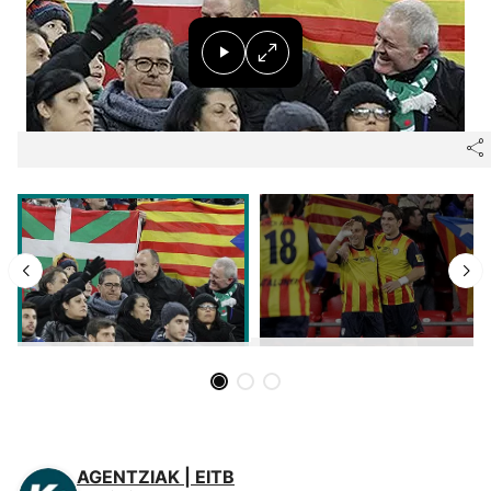
Herri-kirolak
Eskubaloia
Kirolak 360
Atletismoa
Mendi-lasterketak
Kirol gehiago
"Helmuga"
AGENTZIAK | EITB