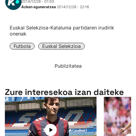
2014/12/28 - 01:00
Azken eguneratzea
2014/12/28 - 22:16
Euskal Selekzioa-Katalunia partidaren irudirik
onenak
Futbola
Euskal Selekzioa
Publizitatea
Zure interesekoa izan daiteke