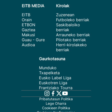
EITB MEDIA
Kirolak
EITB
Zuzenean
Orain
Futboleko berriak
ETBON
Saskibaloiko
Gaztea
berriak
Makusi
Arrauneko berriak
Guau - Gure
Pilotako berriak
Audioa
Herri-kirolakeko
berriak
Gaurkotasuna
Munduko
Txapelketa
Eusko Label Liga
Euskotren Liga
Frantziako Tourra
Pribatutasun Politika
Lege Oharra
Cookieen Politika