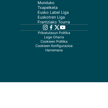
Munduko
Txapelketa
Eusko Label Liga
Euskotren Liga
Frantziako Tourra
Pribatutasun Politika
Lege Oharra
Cookieen Politika
Cookieen Konfigurazioa
Harremana