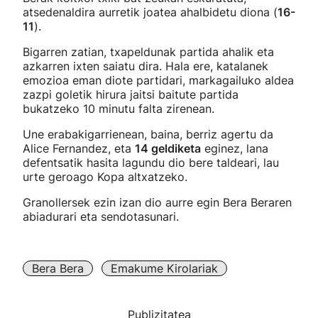
atsedenaldira aurretik joatea ahalbidetu diona (
16-
11
).
Bigarren zatian, txapeldunak partida ahalik eta
azkarren ixten saiatu dira. Hala ere, katalanek
emozioa eman diote partidari, markagailuko aldea
zazpi goletik hirura jaitsi baitute partida
bukatzeko 10 minutu falta zirenean.
Une erabakigarrienean, baina, berriz agertu da
Alice Fernandez, eta
14 geldiketa
eginez, lana
defentsatik hasita lagundu dio bere taldeari, lau
urte geroago Kopa altxatzeko.
Granollersek ezin izan dio aurre egin Bera Beraren
abiadurari eta sendotasunari.
Bera Bera
Emakume Kirolariak
Publizitatea