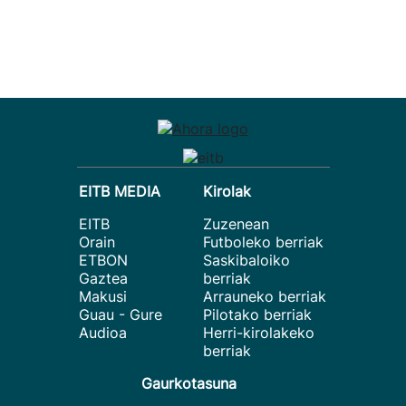
EITB MEDIA
Kirolak
EITB
Zuzenean
Orain
Futboleko berriak
ETBON
Saskibaloiko
Gaztea
berriak
Makusi
Arrauneko berriak
Guau - Gure
Pilotako berriak
Audioa
Herri-kirolakeko
berriak
Gaurkotasuna