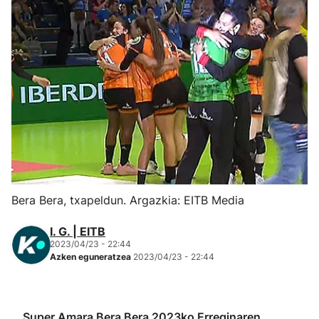
Herri-kirolak
Eskubaloia
Kirolak 360
Atletismoa
Mendi-lasterketak
Bera Bera, txapeldun. Argazkia: EITB Media
Kirol gehiago
I. G. | EITB
2023/04/23 - 22:44
"Helmuga"
Azken eguneratzea
2023/04/23 - 22:44
Super Amara Bera Bera 2023ko Erreginaren