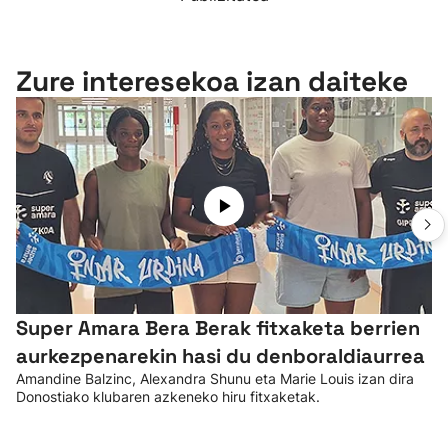
Zure interesekoa izan daiteke
Super Amara Bera Berak fitxaketa berrien
aurkezpenarekin hasi du denboraldiaurrea
Amandine Balzinc, Alexandra Shunu eta Marie Louis izan dira
Donostiako klubaren azkeneko hiru fitxaketak.