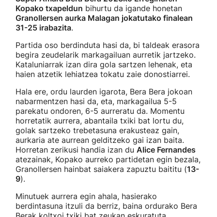
Kopako txapeldun
bihurtu da igande honetan
Granollersen aurka Malagan jokatutako finalean
31-25 irabazita
.
Partida oso berdinduta hasi da, bi taldeak erasora
begira zeudelarik markagailuan aurretik jartzeko.
Kataluniarrak izan dira gola sartzen lehenak, eta
haien atzetik lehiatzea tokatu zaie donostiarrei.
Hala ere, ordu laurden igarota, Bera Bera jokoan
nabarmentzen hasi da, eta, markagailua 5-5
parekatu ondoren, 6-5 aurreratu da. Momentu
horretatik aurrera, abantaila txiki bat lortu du,
golak sartzeko trebetasuna erakusteaz gain,
aurkaria ate aurrean gelditzeko gai izan baita.
Horretan zerikusi handia izan du
Alice Fernandes
atezainak, Kopako aurreko partidetan egin bezala,
Granollersen hainbat saiakera zapuztu baititu (
13-
9
).
Minutuek aurrera egin ahala, hasierako
berdintasuna itzuli da berriz, baina ordurako Bera
Berak koltxoi txiki bat zeukan eskuratuta,