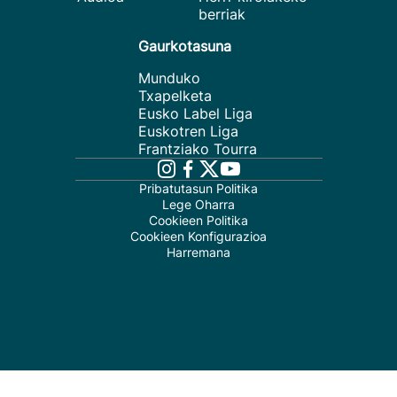
berriak
Gaurkotasuna
Munduko
Txapelketa
Eusko Label Liga
Euskotren Liga
Frantziako Tourra
Pribatutasun Politika
Lege Oharra
Cookieen Politika
Cookieen Konfigurazioa
Harremana