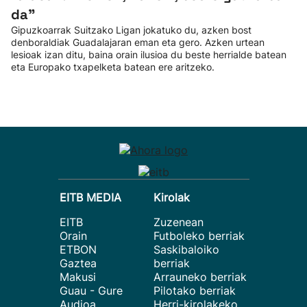
da”
Gipuzkoarrak Suitzako Ligan jokatuko du, azken bost
denboraldiak Guadalajaran eman eta gero. Azken urtean
lesioak izan ditu, baina orain ilusioa du beste herrialde batean
eta Europako txapelketa batean ere aritzeko.
EITB MEDIA
Kirolak
EITB
Zuzenean
Orain
Futboleko berriak
ETBON
Saskibaloiko
Gaztea
berriak
Makusi
Arrauneko berriak
Guau - Gure
Pilotako berriak
Audioa
Herri-kirolakeko