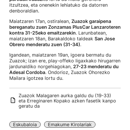
itzultzea, eta onenekin lehiatuko da datorren
denboraldian.
Maiatzaren 17an, ostiralean,
Zuazok garaipena
bereganatu zuen Zonzamas PlusCar Lanzaroteren
kontra 31-25eko emaitzarekin
. Larunbatean,
maiatzaren 18an, Barakaldoko taldeak
San Jose
Obrero menderatu zuen (31-34)
.
Igandean, maiatzaren 19an, igoera bermatu du
Zuazok; izan ere, play-offeko ligaxkako hirugarren
jardunaldiko norgehiagokan,
27-23 menderatu du
Adesal Cordoba
. Ondorioz, Zuazok Ohorezko
Mailara igotzea lortu du.
Zuazok Malagaren aurka galdu du (19-33)
eta Erreginaren Kopako azken fasetik kanpo
geratu da
Eskubaloia
Emakume Kirolariak