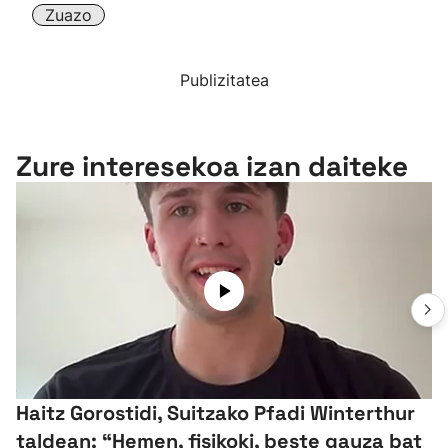
Zuazo
Publizitatea
Zure interesekoa izan daiteke
Haitz Gorostidi, Suitzako Pfadi Winterthur
taldean: “Hemen, fisikoki, beste gauza bat