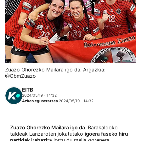
Herri-kirolak
Eskubaloia
Kirolak 360
Atletismoa
Zuazo Ohorezko Mailara igo da. Argazkia:
@CbmZuazo
Mendi-lasterketak
EITB
Kirol gehiago
2024/05/19 - 14:32
Azken eguneratzea
2024/05/19 - 14:32
"Helmuga"
Zuazo Ohorezko Mailara igo da
. Barakaldoko
taldeak Lanzaroten jokatutako
igoera faseko hiru
partidak irabazi
ta lortu du maila gorenera