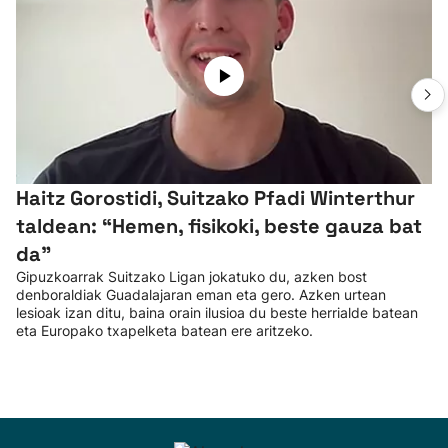
Haitz Gorostidi, Suitzako Pfadi Winterthur
taldean: “Hemen, fisikoki, beste gauza bat
da”
Gipuzkoarrak Suitzako Ligan jokatuko du, azken bost
denboraldiak Guadalajaran eman eta gero. Azken urtean
lesioak izan ditu, baina orain ilusioa du beste herrialde batean
eta Europako txapelketa batean ere aritzeko.