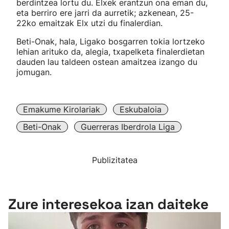
berdintzea lortu du. Elxek erantzun ona eman du,
eta berriro ere jarri da aurretik; azkenean, 25-
22ko emaitzak Elx utzi du finalerdian.
Beti-Onak, hala, Ligako bosgarren tokia lortzeko
lehian arituko da, alegia, txapelketa finalerdietan
dauden lau taldeen ostean amaitzea izango du
jomugan.
Emakume Kirolariak
Eskubaloia
Beti-Onak
Guerreras Iberdrola Liga
Publizitatea
Zure interesekoa izan daiteke