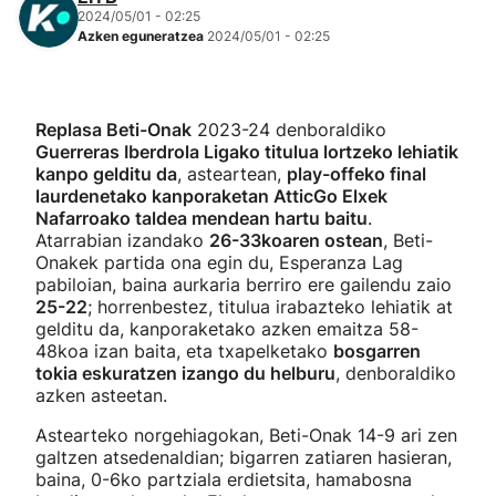
2024/05/01 - 02:25
Azken eguneratzea
2024/05/01 - 02:25
Replasa Beti-Onak
2023-24 denboraldiko
Guerreras Iberdrola Ligako titulua lortzeko lehiatik
kanpo gelditu da
, asteartean,
play-offeko final
laurdenetako kanporaketan AtticGo Elxek
Nafarroako taldea mendean hartu baitu
.
Atarrabian izandako
26-33koaren ostean
, Beti-
Onakek partida ona egin du, Esperanza Lag
pabiloian, baina aurkaria berriro ere gailendu zaio
25-22
; horrenbestez, titulua irabazteko lehiatik at
gelditu da, kanporaketako azken emaitza 58-
48koa izan baita, eta txapelketako
bosgarren
tokia eskuratzen izango du helburu
, denboraldiko
azken asteetan.
Astearteko norgehiagokan, Beti-Onak 14-9 ari zen
galtzen atsedenaldian; bigarren zatiaren hasieran,
baina, 0-6ko partziala erdietsita, hamabosna