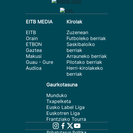
EITB MEDIA
Kirolak
EITB
Zuzenean
Orain
Futboleko berriak
ETBON
Saskibaloiko
Gaztea
berriak
Makusi
Arrauneko berriak
Guau - Gure
Pilotako berriak
Audioa
Herri-kirolakeko
berriak
Gaurkotasuna
Munduko
Txapelketa
Eusko Label Liga
Euskotren Liga
Frantziako Tourra
Pribatutasun Politika