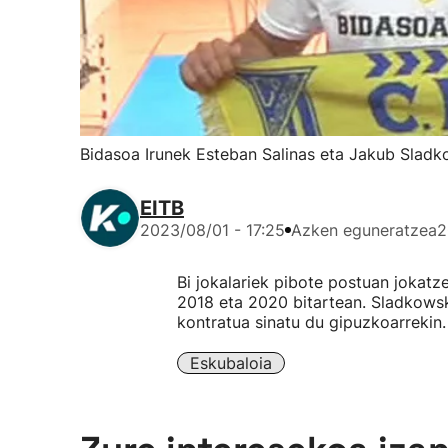
Bidasoa Irunek Esteban Salinas eta Jakub Sladk
EITB
2023/08/01 - 17:25
Azken eguneratzea
2
Bi jokalariek pibote postuan jokatze
2018 eta 2020 bitartean. Sladkowski
kontratua sinatu du gipuzkoarrekin.
Eskubaloia