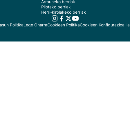
Arrauneko berriak
Pilotako berriak
Herri-kirolakeko berriak
asun Politika
Lege Oharra
Cookieen Politika
Cookieen Konfigurazioa
Ha