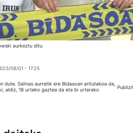
owski aurkeztu ditu
023/08/01 - 17:25
n dute. Salinas aurretik ere Bidasoan aritutakoa da,
Publizi
, aldiz, 18 urteko gaztea da eta bi urterako