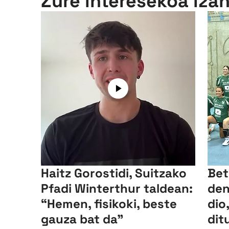
Zure interesekoa iza
Haitz Gorostidi, Suitzako
Bet
Pfadi Winterthur taldean:
den
“Hemen, fisikoki, beste
dio
gauza bat da”
dit