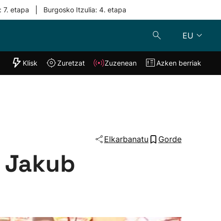
|
: 7. etapa
Burgosko Itzulia: 4. etapa
EU
"Helmuga"
Klisk
Zuretzat
Zuzenean
Azken berriak
Klisk
Zuzenean
o
Zuretzat
Azken berria
Elkarbanatu
Gorde
a Jakub