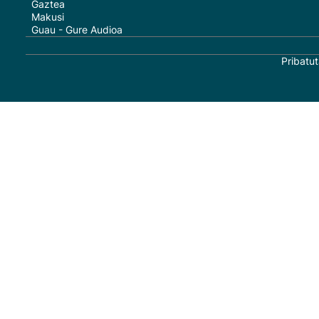
Gaztea
Makusi
Guau - Gure Audioa
Pribatut