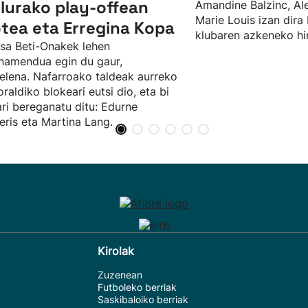
ulurako play-offean
Amandine Balzinc, Al
Marie Louis izan dira
tea eta Erregina Kopa
klubaren azkeneko hir
sa Beti-Onakek lehen
namendua egin du gaur,
elena. Nafarroako taldeak aurreko
raldiko blokeari eutsi dio, eta bi
ari bereganatu ditu: Edurne
ris eta Martina Lang.
Kirolak
Zuzenean
Futboleko berriak
Saskibaloiko berriak