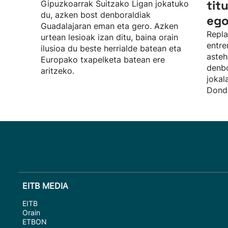
tit
Gipuzkoarrak Suitzako Ligan jokatuko
du, azken bost denboraldiak
ego
Guadalajaran eman eta gero. Azken
Repla
urtean lesioak izan ditu, baina orain
entre
ilusioa du beste herrialde batean eta
asteh
Europako txapelketa batean ere
denbo
aritzeko.
jokal
Donde
EITB MEDIA
EITB
Orain
ETBON