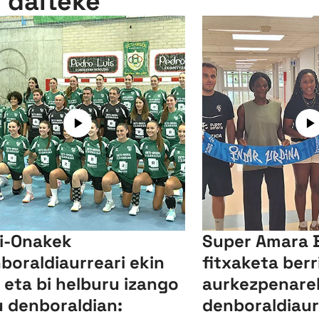
n daiteke
i-Onakek
Super Amara 
boraldiaurreari ekin
fitxaketa berr
, eta bi helburu izango
aurkezpenarek
u denboraldian:
denboraldiau