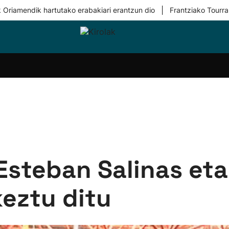
|
 Oriamendik hartutako erabakiari erantzun dio
Frantziako Tourra
i-
Eskubaloia
Kirolak
Atletismoa
Mendi-
Kirol
lak
360
lasterketak
gehiag
Taldeak
olaritza
Lehiaketak
Zuzenean
i-
Kirol-
tzea
bideoak
l Herri
tira
Esteban Salinas et
eztu ditu