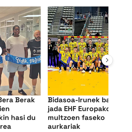
Bera Berak
Bidasoa-Irunek baditu
ien
jada EHF Europako Ligak
in hasi du
multzoen faseko
rrea
aurkariak