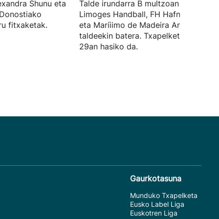
exandra Shunu eta
Talde irundarra B multzoan arituko da
 Donostiako
Limoges Handball, FH Hafnarfjordur
u fitxaketak.
eta Maríiimo de Madeira Andebol
taldeekin batera. Txapelketa irailaren
29an hasiko da.
Gaurkotasuna
Munduko Txapelketa
Eusko Label Liga
Euskotren Liga