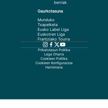
berriak
Gaurkotasuna
Munduko
Txapelketa
Eusko Label Liga
Euskotren Liga
Frantziako Tourra
Pribatutasun Politika
Lege Oharra
Cookieen Politika
Cookieen Konfigurazioa
Harremana