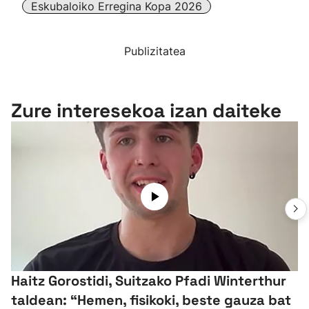
Eskubaloiko Erregina Kopa 2026
Publizitatea
Zure interesekoa izan daiteke
Haitz Gorostidi, Suitzako Pfadi Winterthur
taldean: “Hemen, fisikoki, beste gauza bat