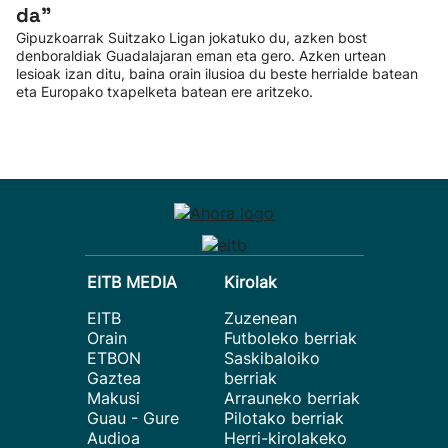
da”
Gipuzkoarrak Suitzako Ligan jokatuko du, azken bost
denboraldiak Guadalajaran eman eta gero. Azken urtean
lesioak izan ditu, baina orain ilusioa du beste herrialde batean
eta Europako txapelketa batean ere aritzeko.
EITB MEDIA
Kirolak
EITB
Zuzenean
Orain
Futboleko berriak
ETBON
Saskibaloiko
Gaztea
berriak
Makusi
Arrauneko berriak
Guau - Gure
Pilotako berriak
Audioa
Herri-kirolakeko