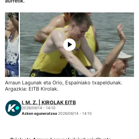
aurretik.
Herri-kirolak
Eskubaloia
Kirolak 360
Atletismoa
Mendi-lasterketak
Arraun Lagunak eta Orio, Espainiako txapeldunak.
Argazkia: EITB Kirolak.
Kirol gehiago
I. M. Z. | KIROLAK EITB
2026/06/14 - 14:10
"Helmuga"
Azken eguneratzea
2026/06/14 - 14:10