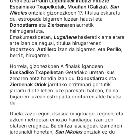
Oriok eta Arraun Lagunakek irabazi dituzte
Espainiako Txapelketak, Moañan (Galizia).
San
Nikolas
ontziak gizonezkoen 17. titulua eskuratu
du, estropada bigarren luzean hautsi eta
Donostiarra
eta
Zierbena
ren
aurretik
helmugaratuta.
Emakumezkoetan,
Lugañene
hasieratik amaierara
arte izan da nagusi, titulua hirugarrenez
irabazteko.
Astillero
izan da bigarren, eta
Perillo
,
berriz, hirugarren.
Horrela, gizonezkoen A finalak igandean
Euskadiko Txapelketan
Getariako uretan ikusi
zenaren antz handia izan du.
Donostiarrak
eta
Zierbenak
Oriok
jarritako erritmoari gertutik
jarraitu diote lehen luze parekatu batean, baina
bigarren luzean estropada oriotarren alde hautsi
da.
Duela zazpi egun, itsasoa mugituago zegoen, eta
azken metroetan emozio handiagoa izan zen
olatuen eraginez. Baldintza lasaiagoak izan diren
jardunaldi honetan,
San Nikolas
ontziak ez du