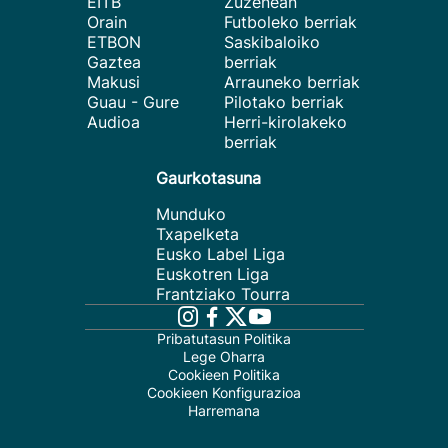
EITB
Zuzenean
Orain
Futboleko berriak
ETBON
Saskibaloiko
Gaztea
berriak
Makusi
Arrauneko berriak
Guau - Gure
Pilotako berriak
Audioa
Herri-kirolakeko
berriak
Gaurkotasuna
Munduko
Txapelketa
Eusko Label Liga
Euskotren Liga
Frantziako Tourra
Pribatutasun Politika
Lege Oharra
Cookieen Politika
Cookieen Konfigurazioa
Harremana