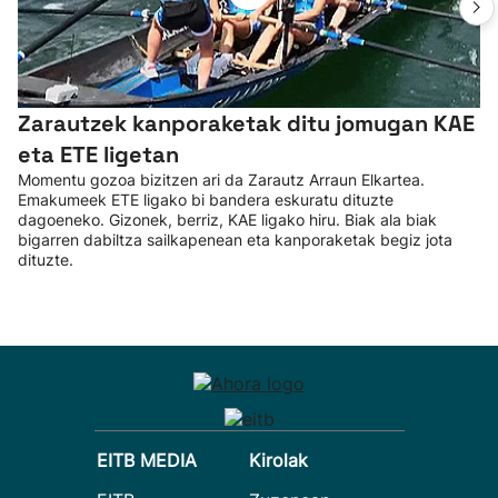
Zarautzek kanporaketak ditu jomugan KAE
eta ETE ligetan
Momentu gozoa bizitzen ari da Zarautz Arraun Elkartea.
Emakumeek ETE ligako bi bandera eskuratu dituzte
dagoeneko. Gizonek, berriz, KAE ligako hiru. Biak ala biak
bigarren dabiltza sailkapenean eta kanporaketak begiz jota
dituzte.
EITB MEDIA
Kirolak