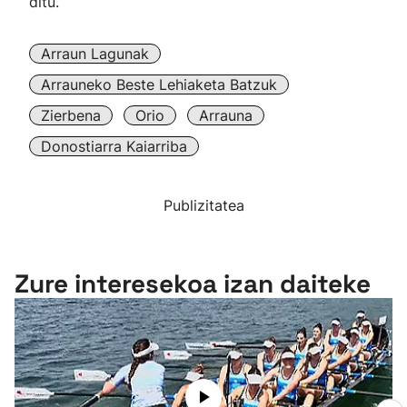
ditu.
Arraun Lagunak
Arrauneko Beste Lehiaketa Batzuk
Zierbena
Orio
Arrauna
Donostiarra Kaiarriba
Publizitatea
Zure interesekoa izan daiteke