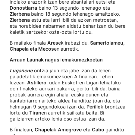
inolako arazorik izan bere abantailari eutsi eta
Donostiarra
baino 13 segundo lehenago eta
Zierbena
baino 18 segundo lehenago amaitzeko.
Zierbena
estu eta larri ibili da azken metroetan,
eta norabidea nabarmen aldatu behar izan du bere
kaletik sartzeko; ozta-ozta lortu du.
B mailako finala
Ares
ek
irabazi du,
Samertolameu,
Chapela eta Mecos
en
aurretik.
Arraun Launak nagusi emakumezkoetan
Lugañene
ontzia jaun eta jabe izan da lehen
paladetatik emakumezkoen A finalean. Lehen
luzean,
Astillero
, udan Euskotren Ligan lehiatuko
den finaleko aurkari bakarra, gertu ibili da, baina
probak aurrera egin ahala, euskaldunen eta
kantabriarren arteko aldea handituz joan da, eta
helmugan 9 segundokoa izan da.
Perillo
k brontzea
lortu du
Tiran
en
aurretik sailkatu baita. Bi
galiziarren arteko lehia oso estua izan da.
B finalean,
Chapela
k
Amegrove
eta
Cabo
gainditu